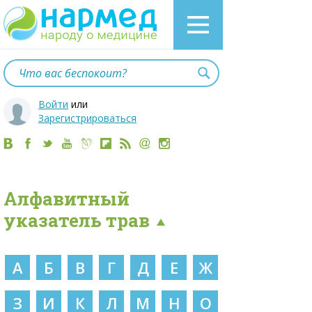
Войти
или
Зарегистрироваться
Алфавитный
указатель трав
А
Б
В
Г
Д
Е
Ж
З
И
К
Л
М
Н
О