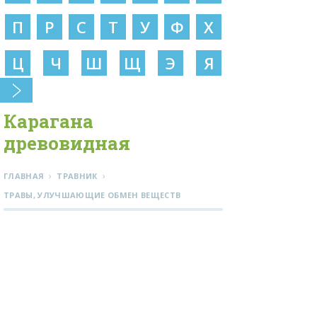
П
Р
С
Т
У
Ф
Х
Ц
Ч
Ш
Щ
Э
Я
Карагана
древовидная
›
›
ГЛАВНАЯ
ТРАВНИК
ТРАВЫ, УЛУЧШАЮЩИЕ ОБМЕН ВЕЩЕСТВ