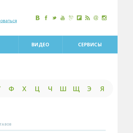
роваться
ВИДЕО
СЕРВИСЫ
У
Ф
Х
Ц
Ч
Ш
Щ
Э
Я
СТАВОВ