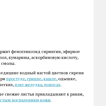
ржит феногликозид сирингин, эфирное
зол, кумарины, аскорбиновую кислоту,
 смолы.
медицине водный настой цветков сирени
при
простуде
,
гриппе
,
кашле
, одышке,
легких,
язве желудка
,
поносах
.
е свежие листья прикладывают к ранам,
стым воспалениям кожи
.