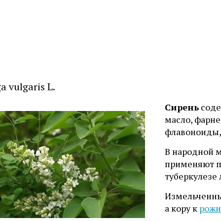
a vulgaris L.
Сирень
соде
масло, фарне
флавоноиды,
В народной 
применяют 
туберкулезе 
Измельченны
а кору к
рожи