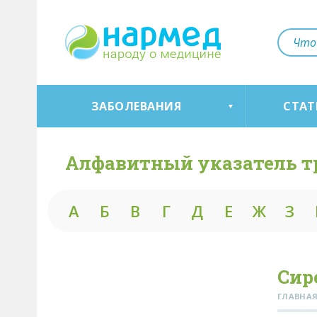
ЗАБОЛЕВАНИЯ
СТАТ
Алфавитный указатель т
А
Б
В
Г
Д
Е
Ж
З
Сир
ГЛАВНА