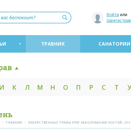
Войти
или
Зарегистри
ЬИ
ТРАВНИК
САНАТОРИИ
рав
И
К
Л
М
Н
О
П
Р
С
Т
ень
›
›
Я
ТРАВНИК
ЛЕКАРСТВЕННЫЕ ТРАВЫ ПРИ ЗАБОЛЕВАНИИ КОСТЕЙ, СУ