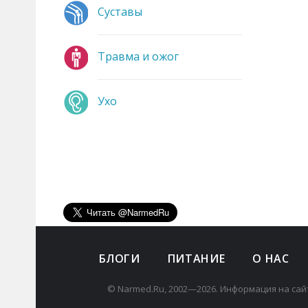
Суставы
Травма и ожог
Ухо
БЛОГИ
ПИТАНИЕ
О НАС
© Narmed.Ru, 2002—2026. Информация на сай