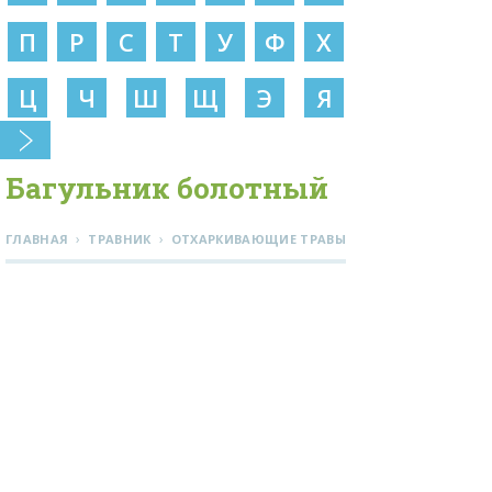
П
Р
С
Т
У
Ф
Х
Ц
Ч
Ш
Щ
Э
Я
Багульник болотный
›
›
ГЛАВНАЯ
ТРАВНИК
ОТХАРКИВАЮЩИЕ ТРАВЫ