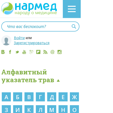
Войти
или
Зарегистрироваться
Алфавитный
указатель трав
А
Б
В
Г
Д
Е
Ж
З
И
К
Л
М
Н
О