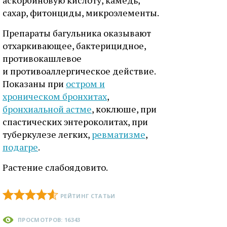
аскорбиновую кислоту, камедь,
сахар, фитонциды, микроэлементы.
Препараты багульника оказывают
отхаркивающее, бактерицидное,
противокашлевое
и противоаллергическое действие.
Показаны при
остром и
хроническом бронхитах
,
бронхиальной астме
, коклюше, при
спастических энтероколитах, при
туберкулезе легких,
ревматизме
,
подагре
.
Растение слабоядовито.
РЕЙТИНГ СТАТЬИ
ПРОСМОТРОВ: 16343