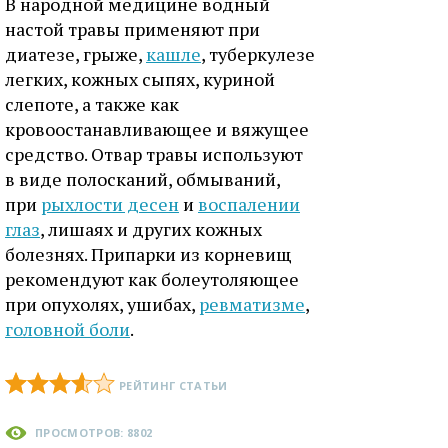
В народной медицине водный
настой травы применяют при
диатезе, грыже,
кашле
, туберкулезе
легких, кожных сыпях, куриной
слепоте, а также как
кровоостанавливающее и вяжущее
средство. Отвар травы используют
в виде полосканий, обмываний,
при
рыхлости десен
и
воспалении
глаз
, лишаях и других кожных
болезнях. Припарки из корневищ
рекомендуют как болеутоляющее
при опухолях, ушибах,
ревматизме
,
головной боли
.
РЕЙТИНГ СТАТЬИ
ПРОСМОТРОВ: 8802