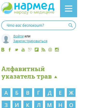
Войти
или
Зарегистрироваться
Алфавитный
указатель трав
А
Б
В
Г
Д
Е
Ж
З
И
К
Л
М
Н
О