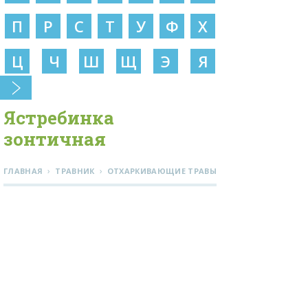
П
Р
С
Т
У
Ф
Х
Ц
Ч
Ш
Щ
Э
Я
Ястребинка
зонтичная
›
›
ГЛАВНАЯ
ТРАВНИК
ОТХАРКИВАЮЩИЕ ТРАВЫ