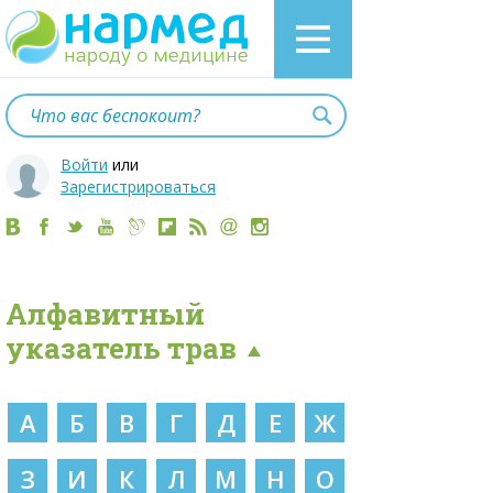
Войти
или
Зарегистрироваться
Алфавитный
указатель трав
А
Б
В
Г
Д
Е
Ж
З
И
К
Л
М
Н
О