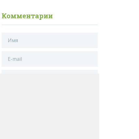
Комментарии
ДОБАВИТЬ КОММЕНТАРИЙ
Нажимая на кнопку «Добавить
комментарий», вы даете
согласие
на обработку своих персональных данных
.