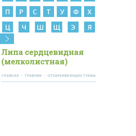
П
Р
С
Т
У
Ф
Х
Ц
Ч
Ш
Щ
Э
Я
Липа сердцевидная
(мелколистная)
›
›
ГЛАВНАЯ
ТРАВНИК
ОТХАРКИВАЮЩИЕ ТРАВЫ