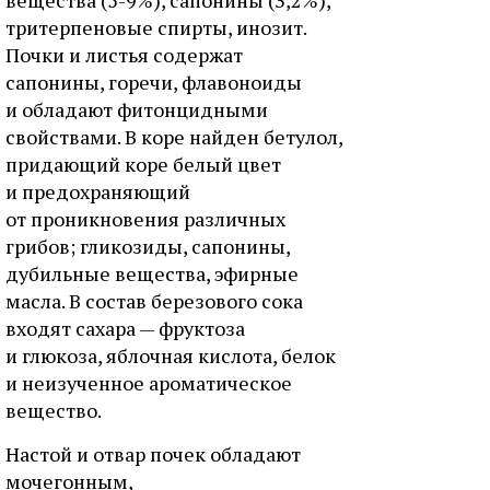
вещества (5-9%), сапонины (3,2%),
тритерпеновые спирты, инозит.
Почки и листья содержат
сапонины, горечи, флавоноиды
и обладают фитонцидными
свойствами. В коре найден бетулол,
придающий коре белый цвет
и предохраняющий
от проникновения различных
грибов; гликозиды, сапонины,
дубильные вещества, эфирные
масла. В состав березового сока
входят сахара — фруктоза
и глюкоза, яблочная кислота, белок
и неизученное ароматическое
вещество.
Настой и отвар почек обладают
мочегонным,