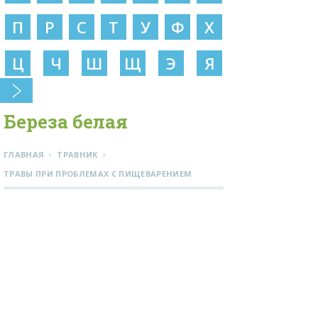
П
Р
С
Т
У
Ф
Х
Ц
Ч
Ш
Щ
Э
Я
Береза белая
›
›
ГЛАВНАЯ
ТРАВНИК
ТРАВЫ ПРИ ПРОБЛЕМАХ С ПИЩЕВАРЕНИЕМ