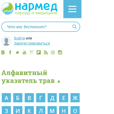
Войти
или
Зарегистрироваться
Алфавитный
указатель трав
А
Б
В
Г
Д
Е
Ж
З
И
К
Л
М
Н
О