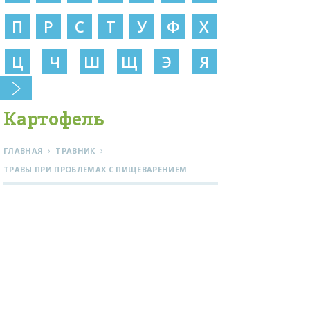
П
Р
С
Т
У
Ф
Х
Ц
Ч
Ш
Щ
Э
Я
Картофель
›
›
ГЛАВНАЯ
ТРАВНИК
ТРАВЫ ПРИ ПРОБЛЕМАХ С ПИЩЕВАРЕНИЕМ