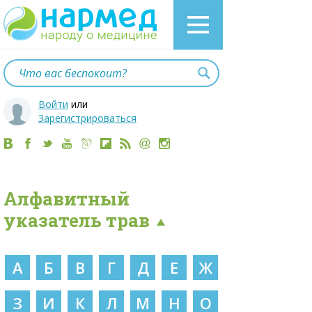
Войти
или
Зарегистрироваться
Алфавитный
указатель трав
А
Б
В
Г
Д
Е
Ж
З
И
К
Л
М
Н
О