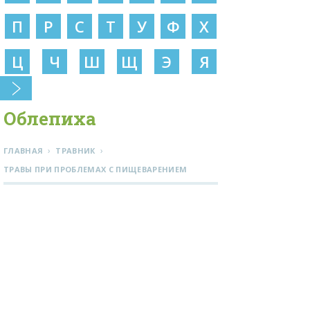
П
Р
С
Т
У
Ф
Х
Ц
Ч
Ш
Щ
Э
Я
Облепиха
›
›
ГЛАВНАЯ
ТРАВНИК
ТРАВЫ ПРИ ПРОБЛЕМАХ С ПИЩЕВАРЕНИЕМ