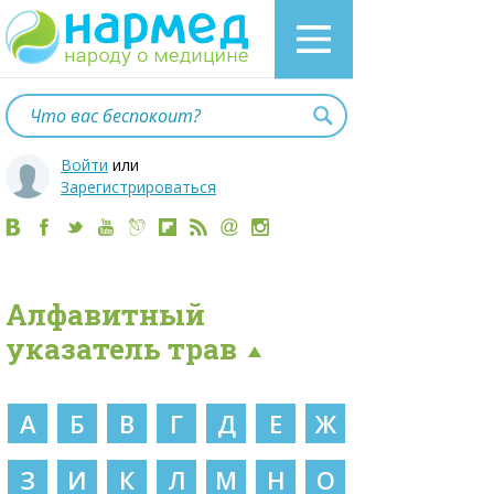
Войти
или
Зарегистрироваться
Алфавитный
указатель трав
А
Б
В
Г
Д
Е
Ж
З
И
К
Л
М
Н
О