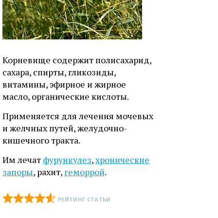
Корневище содержит полисахарид,
сахара, спирты, гликозиды,
витамины, эфирное и жирное
масло, органические кислоты.
Применяется для лечения мочевых
и желчных путей, желудочно-
кишечного тракта.
Им лечат
фурункулез
,
хронические
запоры
, рахит,
геморрой
.
РЕЙТИНГ СТАТЬИ