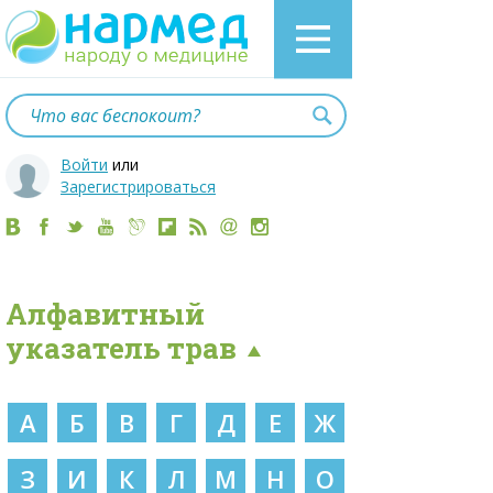
Войти
или
Зарегистрироваться
Алфавитный
указатель трав
А
Б
В
Г
Д
Е
Ж
З
И
К
Л
М
Н
О