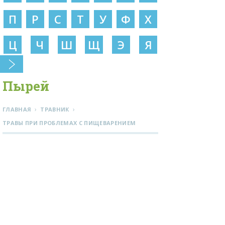
П
Р
С
Т
У
Ф
Х
Ц
Ч
Ш
Щ
Э
Я
Пырей
›
›
ГЛАВНАЯ
ТРАВНИК
ТРАВЫ ПРИ ПРОБЛЕМАХ С ПИЩЕВАРЕНИЕМ