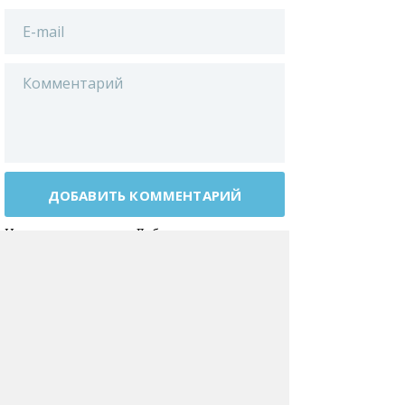
ДОБАВИТЬ КОММЕНТАРИЙ
Нажимая на кнопку «Добавить
комментарий», вы даете
согласие
на обработку своих персональных данных
.
БЛОГИ
ПИТАНИЕ