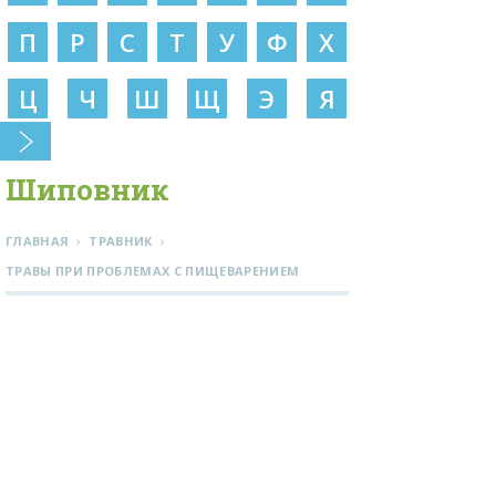
П
Р
С
Т
У
Ф
Х
Ц
Ч
Ш
Щ
Э
Я
Шиповник
›
›
ГЛАВНАЯ
ТРАВНИК
ТРАВЫ ПРИ ПРОБЛЕМАХ С ПИЩЕВАРЕНИЕМ