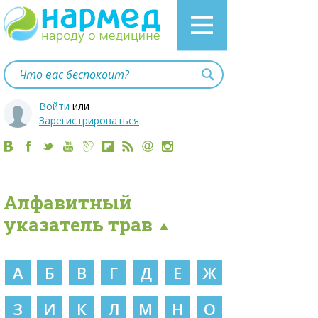
Войти
или
Зарегистрироваться
Алфавитный
указатель трав
А
Б
В
Г
Д
Е
Ж
З
И
К
Л
М
Н
О