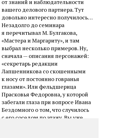
от знаний и наблюдательности
вашего делового партнера. Тут
довольно интересно получилось…
Незадолго до семинара
я перечитывал М. Булгакова,
«Мастера и Маргариту», и там
выбрал несколько примеров. Ну,
сначала — описания персонажей:
«секретарь редакции
Лапшенникова со скошенными
к носу от постоянно говранья
глазами». Или фельдшерица
Прасковья Федоровна, у которой
забегали глаза при вопросе Ивана
Бездомного о том, что случилось
с его соседом по этажу. Вы уже
знали это выражение -"забегали
глаза» — оно означает готовность