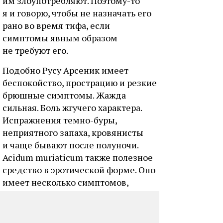
им злоупотребляют. Поэтому-то
я и говорю, чтобы не назначать его
рано во время тифа, если
симптомы явным образом
не требуют его.
Подобно Русу Арсеник имеет
беспокойство, прострацию и резкие
брюшные симптомы. Жажда
сильная. Боль жгучего характера.
Испражнения темно-буры,
неприятного запаха, кровянисты
и чаще бывают после полуночи.
Acidum muriaticum также полезное
средство в эротической форме. Оно
имеет несколько симптомов,
общих с Русом. Предпочитается
оно при еще более значительных
расстройствах; прострация велика,