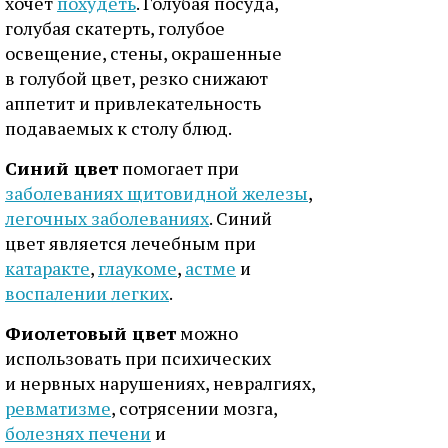
хочет
похудеть
. Голубая посуда,
голубая скатерть, голубое
освещение, стены, окрашенные
в голубой цвет, резко снижают
аппетит и привлекательность
подаваемых к столу блюд.
Синий цвет
помогает при
заболеваниях щитовидной железы
,
легочных заболеваниях
. Синий
цвет является лечебным при
катаракте
,
глаукоме
,
астме
и
воспалении легких
.
Фиолетовый цвет
можно
использовать при психических
и нервных нарушениях, невралгиях,
ревматизме
, сотрясении мозга,
болезнях печени
и