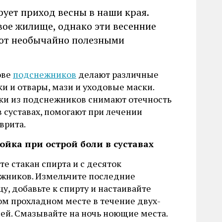
рует приход весны в наши края.
ое жилище, однако эти весенние
ают необычайно полезными
ове
подснежников
делают различные
ки и отвары, мази и уходовые маски.
ки из подснежников снимают отечность
в суставах, помогают при лечении
врита.
тойка при острой боли в суставах
е стакан спирта и с десяток
жников. Измельчите последние
у, добавьте к спирту и настаивайте
ом прохладном месте в течение двух-
ней. Смазывайте на ночь ноющие места.