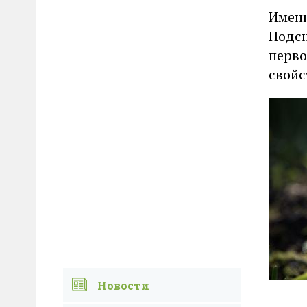
Именн
Подсн
перво
свойс
Новости