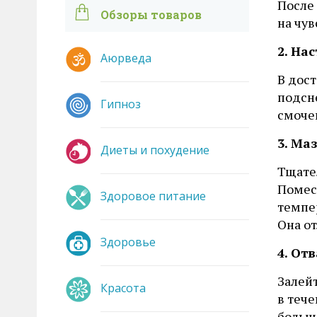
После
Обзоры товаров
на чув
2. На
Аюрведа
В дос
подсн
Гипноз
смоче
3. Ма
Диеты и похудение
Тщател
Помес
Здоровое питание
темпе
Она о
Здоровье
4. От
Залей
Красота
в тече
больше