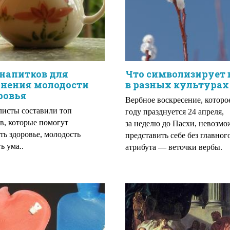
напитков для
Что символизирует 
анения молодости
в разных культурах
ровья
Вербное воскресение, которо
исты составили топ
году празднуется 24 апреля,
в, которые помогут
за неделю до Пасхи, невозм
ть здоровье, молодость
представить себе без главног
ь ума..
атрибута — веточки вербы.