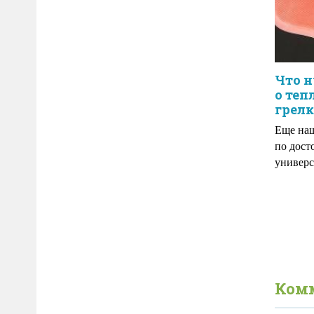
Что н
о теп
грел
Еще на
по дост
универс
Ком