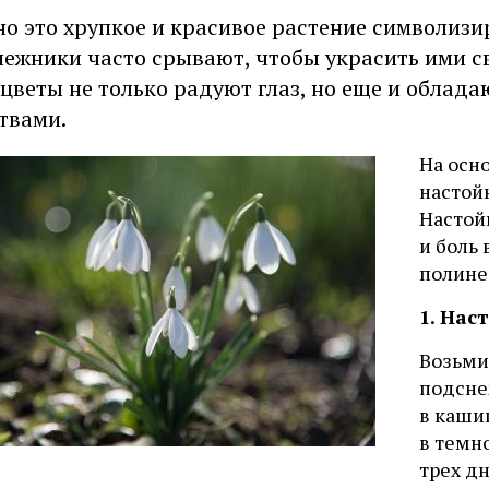
о это хрупкое и красивое растение символизи
ежники часто срывают, чтобы украсить ими св
цветы не только радуют глаз, но еще и облад
твами.
На осн
настой
Настой
и боль 
полине
1. Нас
Возьмит
подсне
в кашиц
в темн
трех д