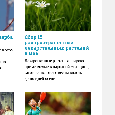
верба
Сбор 15
распространенных
лекарственных растений
е в этом
в мае
Лекарственные растения, широко
ожно
применяемые в народной медицине,
о
заготавливаются с весны вплоть
до поздней осени.