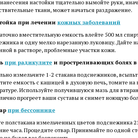
 нанесения настойки тщательно вымойте руки, инач
ствительные ткани, может начаться раздражение.
стойка при лечении
кожных заболеваний
таточно вместительную емкость влейте 500 мл спир
ежника и одну мелко нарезанную луковицу. Дайте н
нной в растворе, проблемные участки кожи.
зь
при радикулите
и простреливающих болях в
ьно измельчите 1-2 стакана подснежников, всыпьте 
тите емкость с кашицей в духовую печь, томите на
ратуре. Используйте получившуюся мазь для втиран
тлично прогреет ваши суставы и снимет ноющую бол
вар
при бессоннице
те полстакана измельченных цветов подснежника 25
ние часа. Процедите отвар. Принимайте по одной ст
 не будет вас беспокоить.