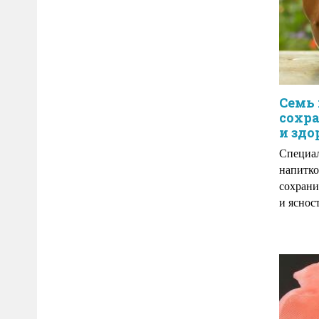
Семь 
сохр
и здо
Специал
напитко
сохрани
и ясност