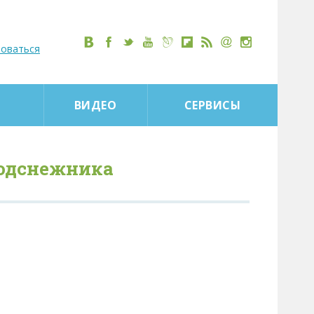
роваться
ВИДЕО
СЕРВИСЫ
подснежника