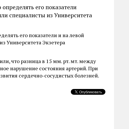
 определять его показатели
ишли специалисты из Университета
елять его показатели и на левой
 из Университета Экзетера
и, что разница в 15 мм. рт. мт. между
нное нарушение состояния артерий. При
 развития сердечно-сосудистых болезней.