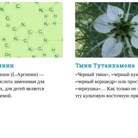
гинин
Тмин Тутанхамона
инин (L-Аргинин) —
«Черный тмин», «черный ку
слота заменимая для
«черный кориандр» или прос
х, для детей является
«чернушка»… Как только не 
имой.
эту культовую восточную пря