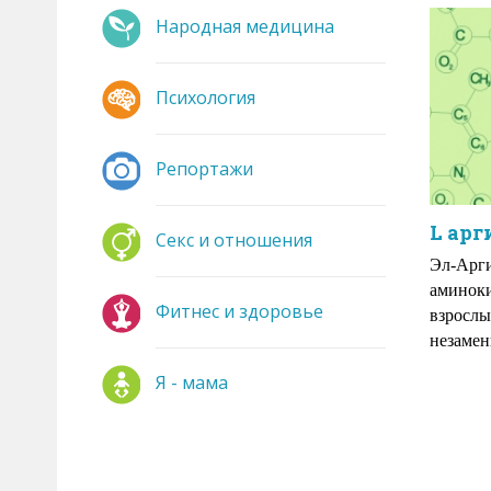
Народная медицина
Психология
Репортажи
L ар
Секс и отношения
Эл-Арг
аминоки
Фитнес и здоровье
взрослы
незамен
Я - мама