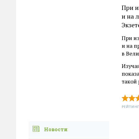
При и
и на 
Экзет
При и
и на 
в Вел
Изучая
показ
такой 
РЕЙТИНГ
Новости