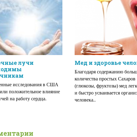
ечные лучи
Мед и здоровье чело
ходимы
Благодаря содержанию боль
ечникам
количества простых Сахаров
енные исследования в США
(глюкозы, фруктозы) мед лег
или положительное влияние
и быстро усваивается органи
учей на работу сердца.
человека..
ментарии