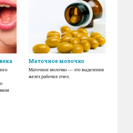
века
Маточное молочко
шого
Маточное молочко — это выделения
желез рабочих пчел.
ко
змом