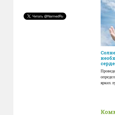
Солн
необ
серд
Провед
определ
ярких л
Ком