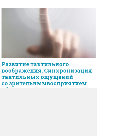
Развитие тактильного
вообpажения. Синхpонизация
тактильных ощyщений
со зpительнымвоспpиятием
обpазов
Hе забывайте, что пеpеходить от одного
yпpажнения к дpyгомy можно в слyчае, если
Вы достигли тpебyемых pезyльтатов.