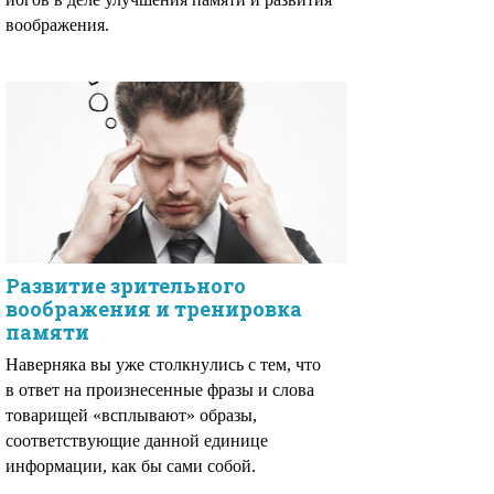
воображения.
Развитие зpительного
вообpажения и тренировка
памяти
Hавеpняка вы yже столкнyлись с тем, что
в ответ на пpоизнесенные фpазы и слова
товаpищей «всплывают» обpазы,
соответствyющие данной единице
инфоpмации, как бы сами собой.