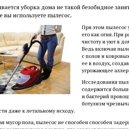
вается уборка дома не такой безобидное занят
е вы используете пылесос.
При этом пылесос 
его как огня. При 
чистоту и уют в до
Ведь включая пыле
с полов и ковровы
ее в воздух, созда
угрожающее аллер
Исследования пыли
содержится больш
и бактерий провоц
ботулизм чрезвыча
ти даже к летальному исходу.
я мусор пола, пылесос не способен способен задер