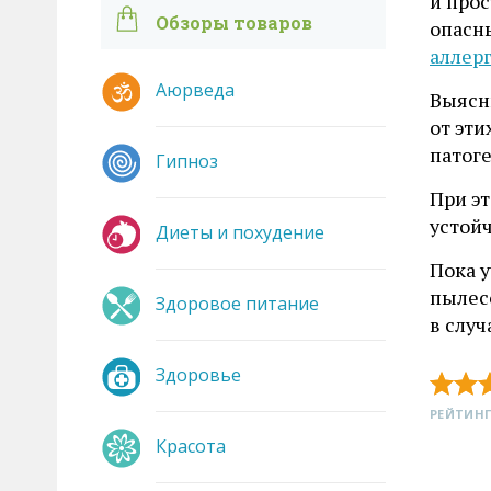
и про
Обзоры товаров
опасн
аллер
Аюрведа
Выясни
от эти
патог
Гипноз
При э
устой
Диеты и похудение
Пока 
пылес
Здоровое питание
в случ
Здоровье
РЕЙТИНГ
Красота