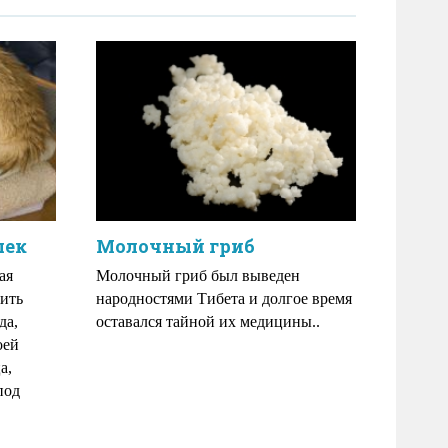
шек
Молочный гриб
ая
Молочный гриб был выведен
вить
народностями Тибета и долгое время
да,
оставался тайной их медицины..
оей
а,
под