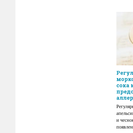
Регу
морк
сока
пред
алле
Регуляр
апельси
и чесно
появлен