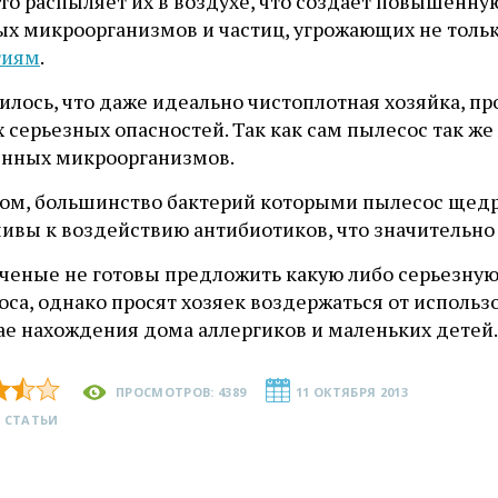
сто распыляет их в воздухе, что создает повышен
ых микроорганизмов и частиц, угрожающих не толь
гиям
.
лось, что даже идеально чистоплотная хозяйка, пр
х серьезных опасностей. Так как сам пылесос так 
енных микроорганизмов.
том, большинство бактерий которыми пылесос щедр
чивы к воздействию антибиотиков, что значительно
ученые не готовы предложить какую либо серьезну
оса, однако просят хозяек воздержаться от исполь
ае нахождения дома аллергиков и маленьких детей.
ПРОСМОТРОВ: 4389
11 ОКТЯБРЯ 2013
 СТАТЬИ