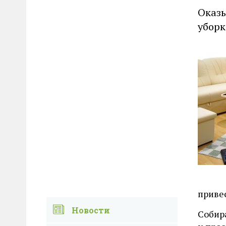
Оказы
уборк
привес
Новости
Собира