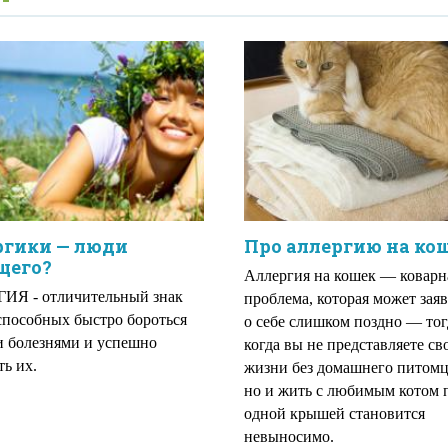
ргики — люди
Про аллергию на ко
щего?
Аллергия на кошек — коварн
ИЯ - отличительный знак
проблема, которая может зая
способных быстро бороться
о себе слишком поздно — тог
и болезнями и успешно
когда вы не представляете св
ть их.
жизни без домашнего питомц
но и жить с любимым котом 
одной крышей становится
невыносимо.