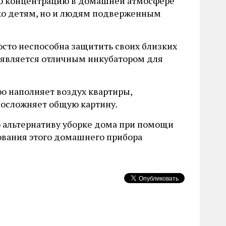
ную концентрацию в домашней атмосфере
ко детям, но и людям подверженным
осто неспособна защитить своих близких
же является отличным инкубатором для
о наполняет воздух квартиры,
 осложняет общую картину.
ю альтернативу уборке дома при помощи
зования этого домашнего прибора