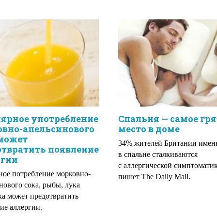
лярное употребление
Спальня — самое гря
овно-апельсинового
место в доме
 может
34% жителей Британии имен
отвратить появление
в спальне сталкиваются
ргии
с аллергической симптоматик
ное потребление морковно-
пишет The Daily Mail.
нового сока, рыбы, лука
ка может предотвратить
ие аллергии.