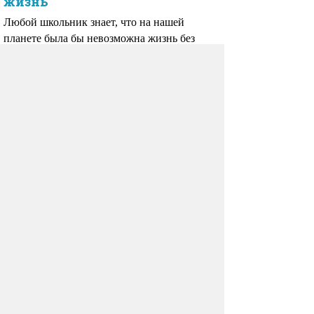
жизнь
Любой школьник знает, что на нашей
планете была бы невозможна жизнь без
Солнца — ближайшей к Земле звезды,
которую мы можем наблюдать на небе,
не прибегая к помощи телескопов.
Родинки
Вряд ли есть на свете хоть один человек,
не имеющий на своем теле родинок.