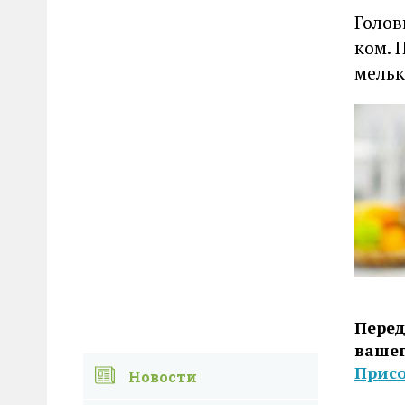
Голов
ком. 
мельк
Перед
вашег
Присо
Новости