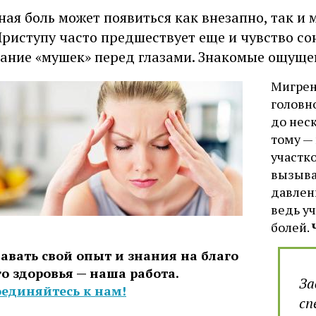
ная боль может появиться как внезапно, так и
Приступу часто предшествует еще и чувство со
ание «мушек» перед глазами. Знакомые ощущен
Мигрен
головн
до нес
тому —
участко
вызыва
давлен
ведь у
болей.
авать свой опыт и знания на благо
о здоровья — наша работа.
За
единяйтесь к нам!
сп