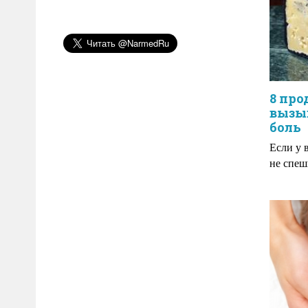
8 про
вызы
боль
Если у 
не спеш