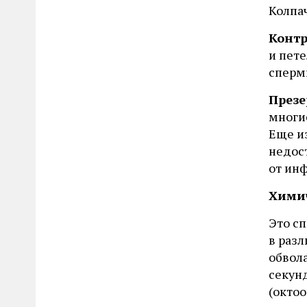
Колпач
Контр
и пете
сперм
Презе
многие
Еще из
недос
от инф
Химич
Это с
в разл
обвол
секунд
(октоо