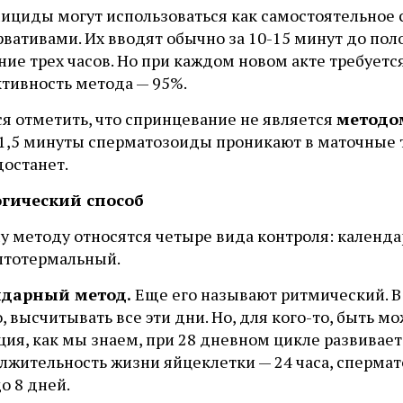
ициды могут использоваться как самостоятельное с
вативами. Их вводят обычно за 10-15 минут до пол
ние трех часов. Но при каждом новом акте требует
тивность метода — 95%.
ся отметить, что спринцевание не является
методо
 1,5 минуты сперматозоиды проникают в маточные 
достанет.
гический способ
му методу относятся четыре вида контроля: календ
птотермальный.
ндарный метод.
Еще его называют ритмический. В 
, высчитывать все эти дни. Но, для кого-то, быть м
ия, как мы знаем, при 28 дневном цикле развивает
лжительность жизни яйцеклетки — 24 часа, сперма
о 8 дней.