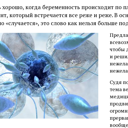
 хорошо, когда беременность происходит по п
нт, который встречается все реже и реже. В о
о «случается», это слово как нельзя больше по
Предла
всево
чтобы 
и решил
нежела
нежела
Судя п
тема в
медици
продви
огромн
прерва
вообще