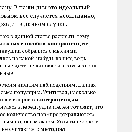
лану. В наши дни это идеальный
сновном все случается неожиданно,
дходит в данном случае.
гаю в данной статье раскрыть тему
зможных
способов контрацепции
,
девушки собрались с мыслями
ись на какой-нибудь из них, ведь
нные дети не виноваты в том, что они
нные.
о моим личным наблюдениям, данная
есьма популярна. Учитывая, насколько
на в вопросах
контрацепции
нулась вперед, удивителен тот факт, что
ое количество пар «предохраняются»
нным половым актом. Хотя гинекологи
 не считают это
методом