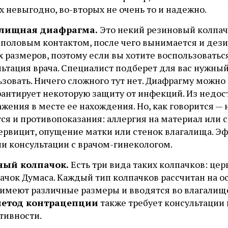
 невыгодно, во-вторых не очень то и надежно.
алищная диафрагма.
Это некий резиновый колпач
 половым контактом, после чего вынимается и дез
х размеров, поэтому если вы хотите воспользовать
ьтация врача. Специалист подберет для вас нужный
зовать. Ничего сложного тут нет. Диафрагму можно
арантирует некоторую защиту от инфекций. Из недо
жения в месте ее нахождения. Но, как говорится — 
ся и противопоказания: аллергия на материал или 
ервицит, опущение матки или стенок влагалища. Эф
ии консультации с врачом-гинекологом.
ный колпачок.
Есть три вида таких колпачков: це
ачок Думаса. Каждый тип колпачков рассчитан на о
 имеют различные размеры и вводятся во влагалищ
етод контрацепции
также требует консультации 
тивности.