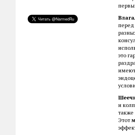
первых
Влаг
перед
разны
консул
исполь
это г
раздра
имеют
эндоц
услов
Шееч
и колп
также
Этот
м
эффек