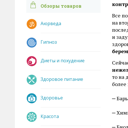
конт
Обзоры товаров
Все по
на вто
Аюрведа
послед
и заду
Гипноз
здоро
бере
Диеты и похудение
Сейча
нежел
то на
Здоровое питание
более
Здоровье
Барь
Хим
Красота
Биол