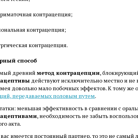
риматочная контрацепция;
ональная контрацепция;
ргическая контрацепция.
рный способ
амый древний
метод контрацепции
, блокирующий
рацептивы
действуют исключительно местно и не
имея довольно мало побочных эффектов. К тому же 
ций, передаваемых половым путем
.
татки: меньшая эффективность в сравнении с орал
рацептивами
, необходимость не забыть воспользо
го акта.
 вас имеется постоянный партнер, то это не самый