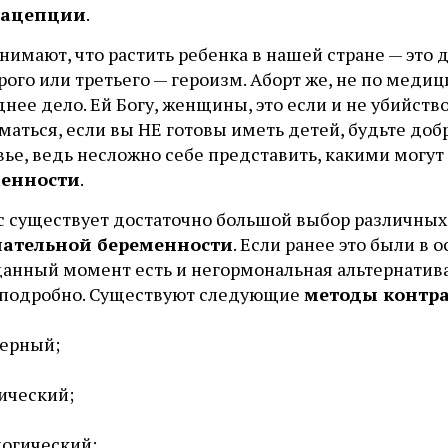
рацепции
.
нимают, что растить ребенка в нашей стране — это 
рого или третьего — героизм. Аборт же, не по мед
нее дело. Ей Богу, женщины, это если и не убийство
маться, если вы НЕ готовы иметь детей, будьте до
вье, ведь несложно себе представить, какими могу
менности
.
с существует достаточно большой выбор различных
ательной беременности
. Если ранее это были в
 данный момент есть и негормональная альтернатив
 подробно. Существуют следующие
методы контр
ерный;
ический;
огический;