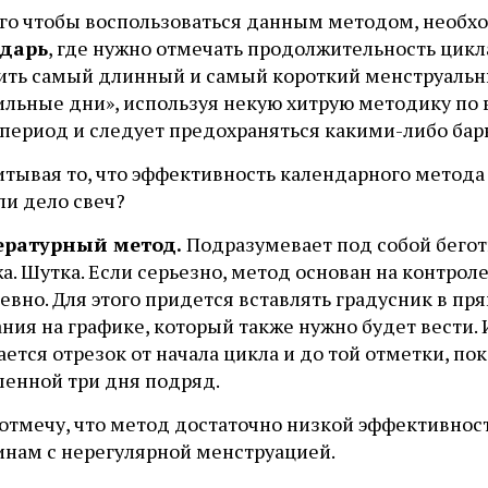
ого чтобы воспользоваться данным методом, необх
дарь
, где нужно отмечать продолжительность цикл
ить самый длинный и самый короткий менструальн
ильные дни», используя некую хитрую методику по
т период и следует предохраняться какими-либо ба
итывая то, что эффективность календарного метода 
ли дело свеч?
ратурный метод.
Подразумевает под собой бегот
жа. Шутка. Если серьезно, метод основан на контр
вно. Для этого придется вставлять градусник в пр
ания на графике, который также нужно будет вести
ется отрезок от начала цикла и до той отметки, по
енной три дня подряд.
 отмечу, что метод достаточно низкой эффективнос
нам с нерегулярной менструацией.