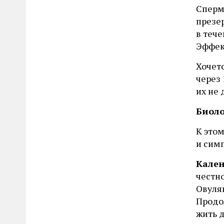
Сперм
презер
в тече
Эффек
Хочет
через
их не 
Биоло
К это
и сим
Кале
честно
Овуляц
Продо
жить д