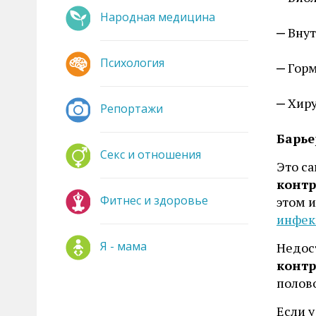
Народная медицина
Внут
Психология
Горм
Хиру
Репортажи
Барье
Секс и отношения
Это с
конт
Фитнес и здоровье
этом 
инфек
Я - мама
Недос
конт
полово
Если у