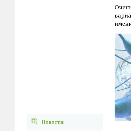
Очень
вариа
именн
Новости