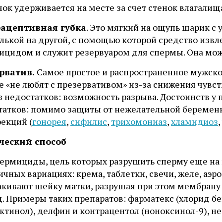
ок удерживается на месте за счет стенок влагалищ
ацептивная губка
. Это мягкий на ощупь шарик с
лькой на другой, с помощью которой средство извл
ицидом и служит резервуаром для спермы. Она може
рватив.
Самое простое и распространенное мужск
 «не любят с презервативом» из-за снижения чувст
 недостатков: возможность разрыва. Достоинств у 
татков: помимо защиты от нежелательной беремен
екций (
гонорея
,
сифилис
,
трихомониаз
,
хламидиоз
,
еский способ
пермициды, цель которых разрушить сперму еще на 
ичных вариациях: крема, таблетки, свечи, желе, аэр
акивают шейку матки, разрушая при этом мембрану 
. Примеры таких препаратов: фарматекс (хлорид бе
ктинол), делфин и контрацентол (ноноксинол-9), н