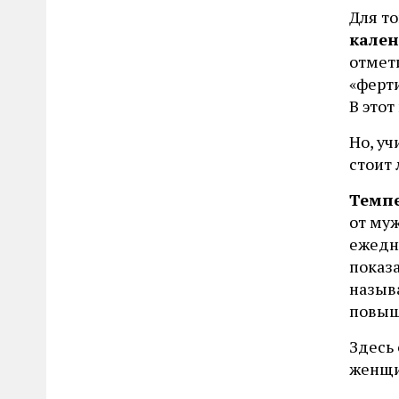
Для т
кален
отмет
«ферт
В это
Но, уч
стоит 
Темпе
от му
ежедне
показ
называ
повыш
Здесь
женщи