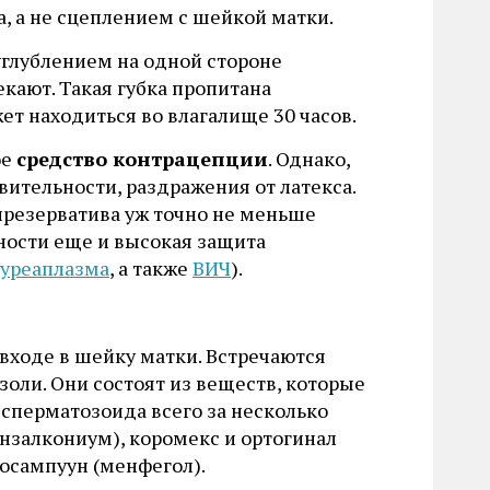
а, а не сцеплением с шейкой матки.
 углублением на одной стороне
екают. Такая губка пропитана
т находиться во влагалище 30 часов.
ое
средство контрацепции
. Однако,
вительности, раздражения от латекса.
презерватива уж точно не меньше
ности еще и высокая защита
уреаплазма
, а также
ВИЧ
).
входе в шейку матки. Встречаются
озоли. Они состоят из веществ, которые
сперматозоида всего за несколько
нзалкониум), коромекс и ортогинал
еосампуун (менфегол).