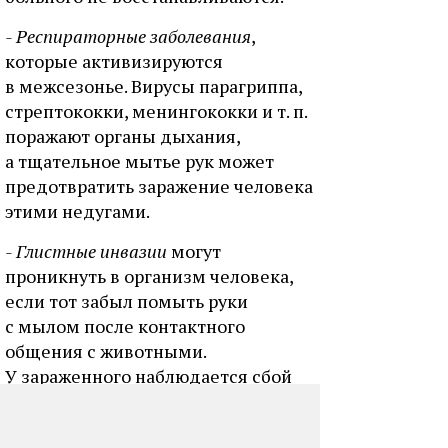
- Респираторные заболевания
,
которые активизируются
в межсезонье. Вирусы парагриппа,
стрептококки, менингококки и т. п.
поражают органы дыхания,
а тщательное мытье рук может
предотвратить заражение человека
этими недугами.
- Глистные инвазии
могут
проникнуть в организм человека,
если тот забыл помыть руки
с мылом после контактного
общения с животными.
У зараженного наблюдается сбой
в работе желудочно-кишечного
тракта, слабость, рвота и тошнота,