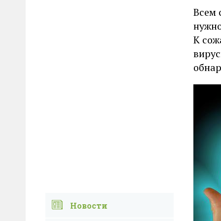
Всем 
нужно
К сож
вирус
обнар
Новости