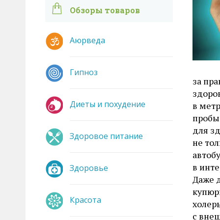
Обзоры товаров
Аюрведа
Гипноз
за пра
здоров
Диеты и похудение
в метр
пробы 
для з
Здоровое питание
не тол
автоб
в инте
Здоровье
Даже 
купюры
Красота
холеры
с вне