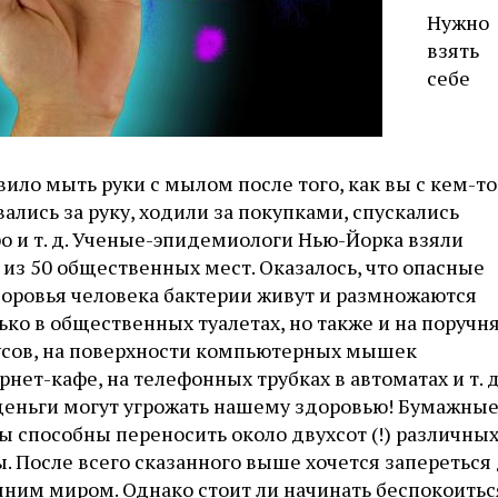
Нужно
взять
себе
вило мыть руки с мылом после того, как вы с кем-то
ались за руку, ходили за покупками, спускались
о и т. д. Ученые-эпидемиологи Нью-Йорка взяли
из 50 общественных мест. Оказалось, что опасные
доровья человека бактерии живут и размножаются
ько в общественных туалетах, но также и на поручн
усов, на поверхности компьютерных мышек
рнет-кафе, на телефонных трубках в автоматах и т. д
деньги могут угрожать нашему здоровью! Бумажны
 способны переносить около двухсот (!) различных
. После всего сказанного выше хочется запереться
шним миром. Однако стоит ли начинать беспокоитьс