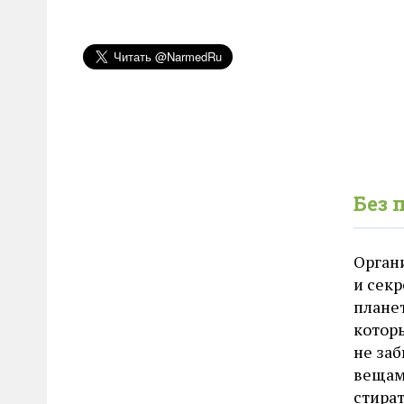
Без 
Орган
и секр
планет
котор
не заб
вещам
стират