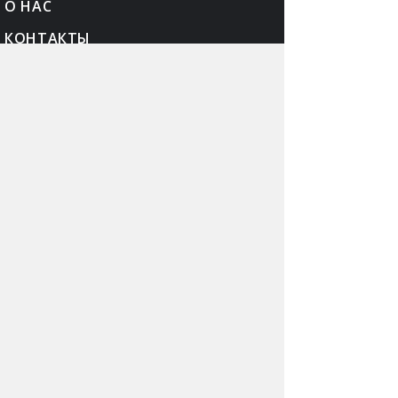
О НАС
КОНТАКТЫ
РЕКЛАМА
КАРТА САЙТА
ПОЛИТИКА
КОНФЕДЕНЦИАЛЬНОСТИ
© Narmed.Ru, 2002—2026. Информация на сайте
предоставляется исключительно в справочных
целях. При первых признаках заболевания
обратитесь к врачу.