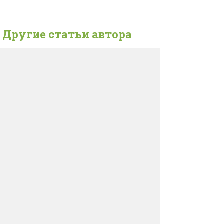
Другие статьи автора
История развития болезни
На этот раз рассмотрим не физические
болезни, а причины их порождающие — то,
что является первичней физической болезни.