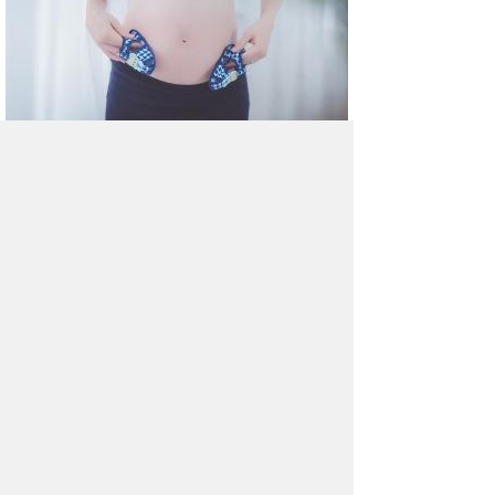
Беременным вредно
расстраиваться и волноваться
Треволнения и нервные расстройства
не оказывают на здоровье человека
благотворного влияния, однако для будущих
мамочек и их ребенка депрессия и вовсе
очень опасна.