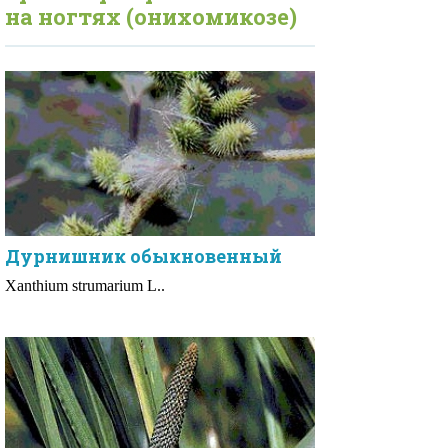
на ногтях (онихомикозе)
Дурнишник обыкновенный
Xanthium strumarium L..