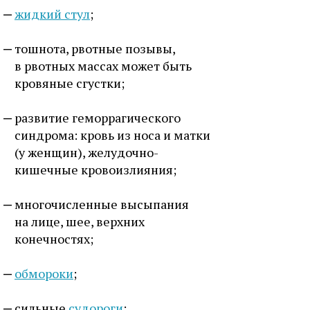
жидкий стул
;
тошнота, рвотные позывы,
в рвотных массах может быть
кровяные сгустки;
развитие геморрагического
синдрома: кровь из носа и матки
(у женщин), желудочно-
кишечные кровоизлияния;
многочисленные высыпания
на лице, шее, верхних
конечностях;
обмороки
;
сильные
судороги
;