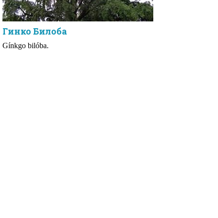
Гинко Билоба
Gínkgo bilóba.