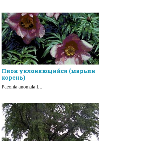
Пион уклоняющийся (марьин
корень)
Paeonia anomala L..