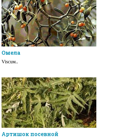
Омела
Visсuм..
Артишок посевной