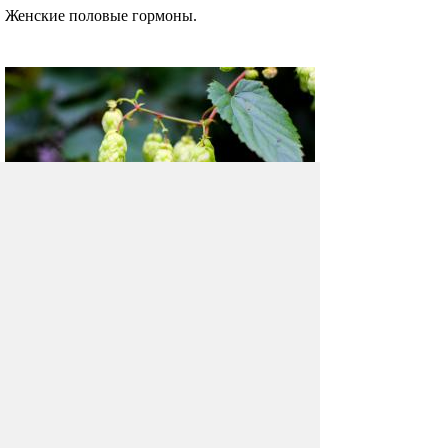
Женские половые гормоны.
Начался климакс? Помогут
шишки хмеля
Когда женщина вступает
в пострепродуктивный период в жизни,
врачи назначают определенные гормоны,
которые часто небезосновательно пугают
женщин.