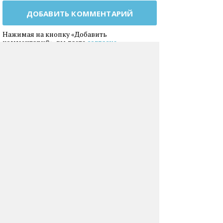
ДОБАВИТЬ КОММЕНТАРИЙ
Нажимая на кнопку «Добавить
комментарий», вы даете
согласие
на обработку своих персональных данных
.
БЛОГИ
ПИТАНИЕ
О НАС
КОНТАКТЫ
РЕКЛАМА
КАРТА САЙТА
ПОЛИТИКА
КОНФЕДЕНЦИАЛЬНОСТИ
© Narmed.Ru, 2002—2026. Информация на сайте