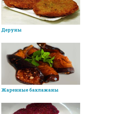
Деруны
Жаренные баклажаны