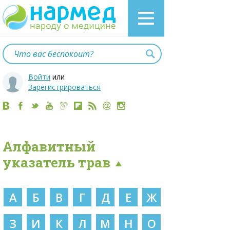
Войти
или
Зарегистрироваться
Алфавитный
указатель трав
А
Б
В
Г
Д
Е
Ж
З
И
К
Л
М
Н
О