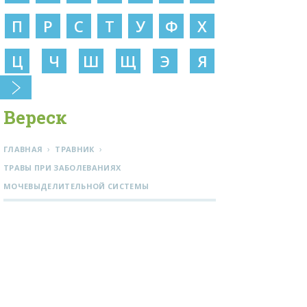
П
Р
С
Т
У
Ф
Х
Ц
Ч
Ш
Щ
Э
Я
Вереск
›
›
ГЛАВНАЯ
ТРАВНИК
ТРАВЫ ПРИ ЗАБОЛЕВАНИЯХ
МОЧЕВЫДЕЛИТЕЛЬНОЙ СИСТЕМЫ