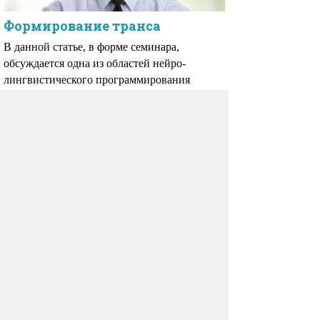
Формирование транса
В данной статье, в форме семинара,
обсуждается одна из областей нейро-
лингвистического программирования
(НЛП) — эриксоновский гипноз, а именно
способы наведения и формирования транса.
Гипноз. Наведение
гипнотического транса.
Иногда спрашивают: какая разница между