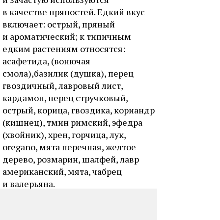
в качестве пряностей. Едкий вкус
включает: острый, пряный
и ароматический; к типичным
едким растениям относятся:
асафетида, (вонючая
смола),базилик (душка), перец
гвоздичный, лавровый лист,
кардамон, перец стручковый,
острый, корица, гвоздика, кориандр
(кишнец), тмин римский, эфедра
(хвойник), хрен, горчица, лук,
oregano, мята перечная, желтое
дерево, розмарин, шалфей, лавр
американский, мята, чабрец
и валерьяна.
5. Горький вкус