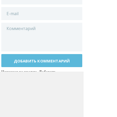
ДОБАВИТЬ КОММЕНТАРИЙ
Нажимая на кнопку «Добавить
комментарий», вы даете
согласие
на обработку своих персональных данных
.
Виктория.А.
20.05.2012, 17:25
Если у вас или у ваших