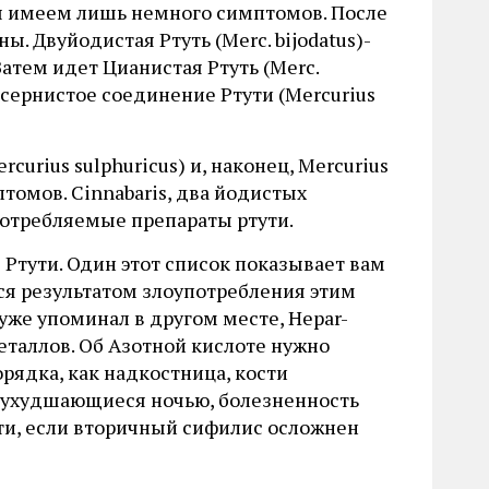
о мы имеем лишь немного симптомов. После
. Двуйодистая Ртуть (Merc. bijodatus)-
 Затем идет Цианистая Ртуть (Merc.
я сернистое соединение Ртути (Mercurius
urius sulphuricus) и, наконец, Mercurius
птомов. Cinnabaris, два йодистых
 употребляемые препараты ртути.
Ртути. Один этот список показывает вам
ся результатом злоупотребления этим
уже упоминал в другом месте, Hepar-
еталлов. Об Азотной кислоте нужно
рядка, как надкостница, кости
х, ухудшающиеся ночью, болезненность
сти, если вторичный сифилис осложнен