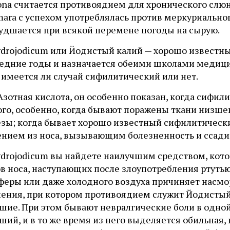
ona считается противоядием для хронического слюн
ara с успехом употреблялась против меркуриальног
худшается при всякой перемене погоды на сырую.
ydrojodicum или Йодистый калий — хорошо известны
ледние годы и назначается обеими школами медици
 имеется ли случай сифилитический или нет.
Азотная кислота, он особенно показан, когда сифил
го, особенно, когда бывают поражены ткани низшег
езы; когда бывает хорошо известный сифилитическ
ением из носа, вызывающим болезненность и ссадин
hydrojodicum вы найдете наилучшим средством, ко
ов носа, наступающих после злоупотребления ртут
еры или даже холодного воздуха причиняет насморк
ения, при котором противоядием служит Йодистый к
шие. При этом бывают невралгические боли в одной
ший, и в то же время из него выделяется обильная, 