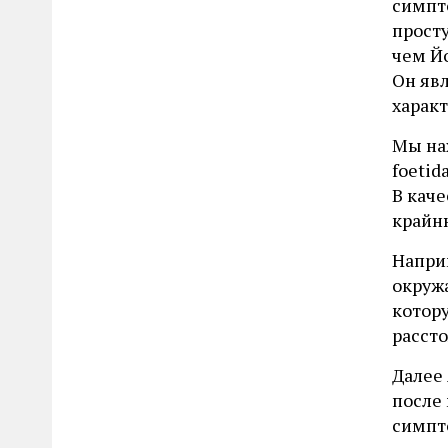
симпт
просту
чем Йо
Он явл
харак
Мы нах
foetid
В каче
крайн
Напри
окруж
котор
рассто
Далее 
после 
симпто