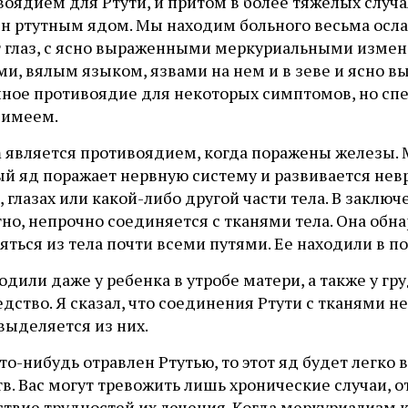
оядием для Ртути, и притом в более тяжелых случа
ен ртутным ядом. Мы находим больного весьма ос
г глаз, с ясно выраженными меркуриальными измен
и, вялым языком, язвами на нем и в зеве и ясно в
йное противоядие для некоторых симптомов, но спе
 имеем.
m является противоядием, когда поражены железы. 
й яд поражает нервную систему и развивается невр
, глазах или какой-либо другой части тела. В заключе
но, непрочно соединяется с тканями тела. Она обна
ться из тела почти всеми путями. Ее находили в по
одили даже у ребенка в утробе матери, а также у г
едство. Я сказал, что соединения Ртути с тканями не
выделяется из них.
кто-нибудь отравлен Ртутью, то этот яд будет лег
в. Вас могут тревожить лишь хронические случаи, 
ствие трудностей их лечения. Когда меркуриализм 