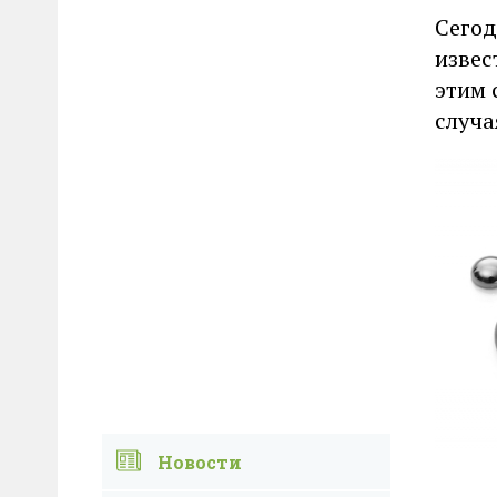
Сегод
извес
этим 
случа
Новости