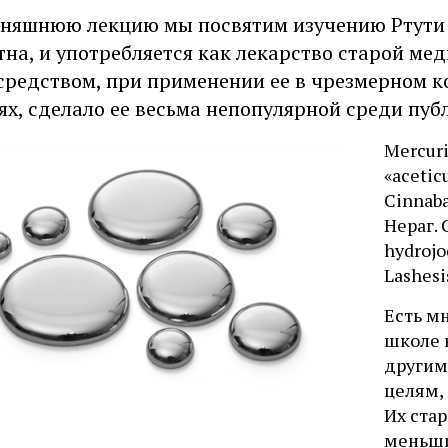
няшнюю лекцию мы посвятим изучению Ртути и
тна, и употребляется как лекарство старой ме
средством, при применении ее в чрезмерном к
ях, сделало ее весьма непопулярной среди пуб
Mercuriu
«aceticu
Cinnabar
Нераг. 
hydrojo
Lashesi
Есть м
школе 
другим
целям,
Их ста
меньши