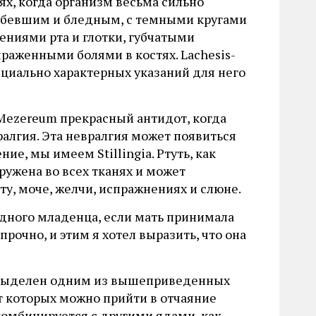
ях, когда организм весьма сильно
лабевшим и бледным, с темными кругами
ениями рта и глотки, губчатыми
ыраженными болями в костях. Lachesis-
циально характерных указаний для него
Mezereum прекрасный антидот, когда
алгия. Эта невралгия может появиться
ние, мы имеем Stillingia. Ртуть, как
ружена во всех тканях и может
ту, моче, желчи, испражнениях и слюне.
рудного младенца, если мать принимала
прочно, и этим я хотел выразить, что она
ко выделен одним из вышеприведенных
от которых можно прийти в отчаяние
комбинируется с другими ядами, как