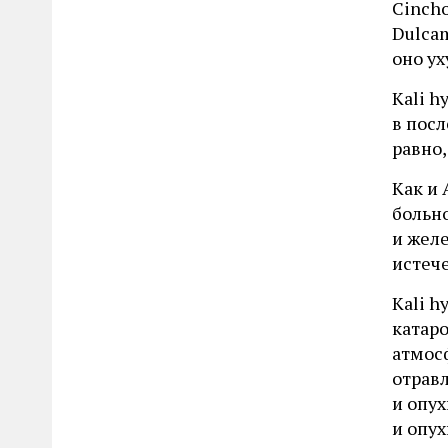
Cinch
Dulcam
оно у
Kali h
в пос
равно,
Как и 
больно
и жел
истеч
Kali 
катар
атмосф
отравл
и опух
и опух