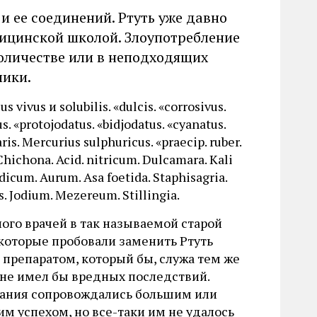
 ее соединений. Ртуть уже давно
дицинской школой. Злоупотребление
оличестве или в неподходящих
лики.
s vivus и solubilis. «dulcis. «corrosivus.
s. «protojodatus. «bidjodatus. «cyanatus.
is. Mercurius sulphuricus. «praecip. ruber.
Chichona. Acid. nitricum. Dulcamara. Kali
dicum. Aurum. Asa foetida. Staphisagria.
s. Jodium. Mezereum. Stillingia.
ного врачей в так называемой старой
которые пробовали заменить Ртуть
 препаратом, который бы, служа тем же
 не имел бы вредных последствий.
рания сопровождались большим или
м успехом, но все-таки им не удалось