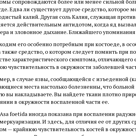
омы сопровождаются более или менее сильной боль
де. Едва ли существует другое средство, которое м
дистый калий. Другая соль Калия, служащая противо
яется действительным антидотом, когда яд вызвал 
тера и зловонное дыхание. Ближайшего упоминания
одим его особенно потребным при костоеде, в особе
a также средство, о котором следует помнить при 
стве характеристического симптома, отличающего е
юю чувствительность в окружности заболевшей част
мер, в случае язвы, сообщающейся с изъеденной (к
ающиеся места настолько болезненны, что больной 
ую вы накладываете. Вы найдете ткани плотно при
янии в окружности воспаленной части ее.
Asa foetida иногда показана при воспалении радужно
меркуаризации. И здесь, для отличия ее от других 
м — крайнюю чувствительность костей в окружности 