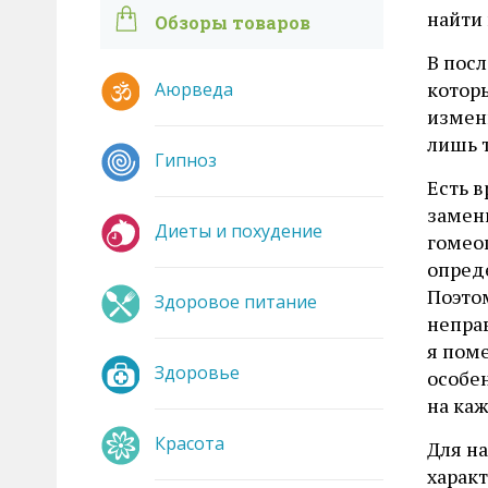
найти 
Обзоры товаров
В посл
котор
Аюрведа
измени
лишь 
Гипноз
Есть в
замени
Диеты и похудение
гомео
опред
Поэто
Здоровое питание
непра
я пом
Здоровье
особе
на каж
Красота
Для н
харак