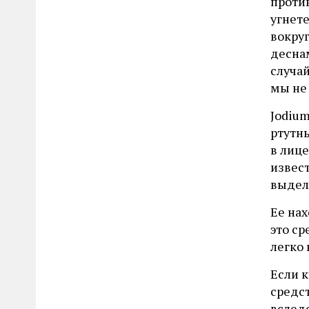
против
угнет
вокру
деснам
случа
мы не
Jodiu
ртутны
в лице
извест
выделя
Ее нах
это ср
легко 
Если 
средст
вслед