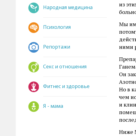
из эти
Народная медицина
больно
Мы име
Психология
потом
дейст
ними 
Репортажи
Препар
Ганема
Секс и отношения
Он зак
Азотн
Фитнес и здоровье
Но в к
чем и
и клин
Я - мама
помеще
после
Ниже M