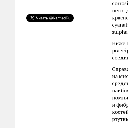
corros
него- 
красно
cyanat
sulphu
Ниже м
praeci
соедин
Справа
на мн
средст
наибол
помни
и фиб
костей
ртутн