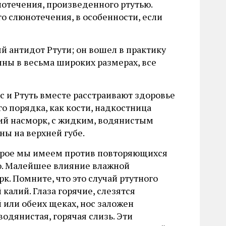
отечения, произведенного ртутью.
о слюнотечения, в особенности, если
й антидот Ртути; он вошел в практику
ны в весьма широких размерах, все
ис и Ртуть вместе расстраивают здоровье
о порядка, как кости, надкостница
ий насморк, с жидким, водянистым
ы на верхней губе.
торое мы имеем против повторяющихся
ью. Малейшее влияние влажной
. Помните, что это случай ртутного
алий. Глаза горячие, слезятся
 или обеих щеках, нос заложен
водянистая, горячая слизь. Эти