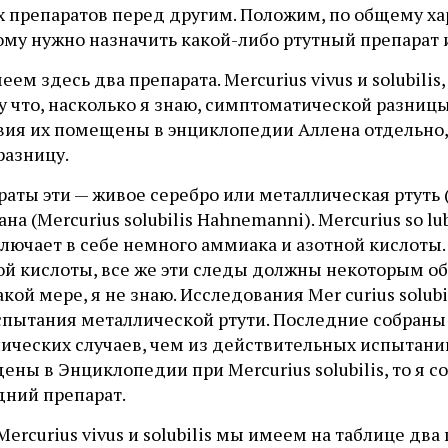
х препаратов перед другим. Положим, по общему ха
му нужно назначить какой-либо ртутный препарат и
ем здесь два препарата. Mercurius vivus и solubili
у что, насколько я знаю, симптоматической разниц
вия их помещены в энциклопедии Аллена отдельно, 
разницу.
аты эти — живое серебро или металлическая ртуть (
на (Mercurius solubilis Hahnemanni). Mercurius so lu
лючает в себе немного аммиака и азотной кислоты.
ой кислоты, все же эти следы должны некоторым об
акой мере, я не знаю. Исследования Mer curius solu
спытания металлической ртути. Последние собраны
ических случаев, чем из действительных испытаний
ны в Энциклопедии при Mercurius solubilis, то я с
дний препарат.
ercurius vivus и solubilis мы имеем на таблице два 