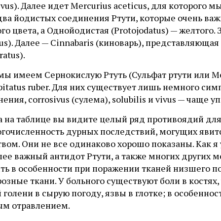
ivus). Далее идет Mercurius aceticus, для которог
два йодистых соединения Ртути, которые очень важны
го цвета, а Однойодистая (Protojodatus) — желтого.
us). Далее — Cinnabaris (киноварь), представляюща
ratus).
ы имеем Сернокислую Ртуть (Сульфат ртути или Merc
pitatus ruber. Для них существует лишь немного сим
ения, corrosivus (сулема), solubilis и vivus — чаще
 на таблице вы видите целый ряд противоядий для 
огочисленность дурных последствий, могущих явит
вом. Они не все одинаково хорошо показаны. Как я 
ее важный антидот Ртути, а также многих других м
ть в особенности при поражении тканей низшего по
розные ткани. У больного существуют боли в костя
 голени в сырую погоду, язвы в глотке; в особенно
ым отравлением.