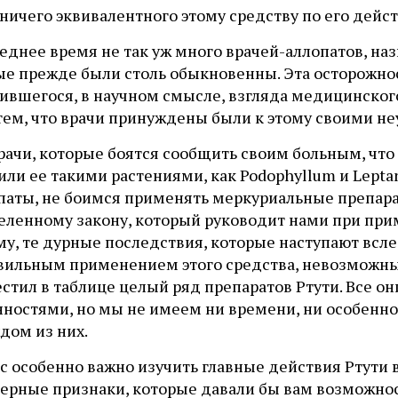
ничего эквивалентного этому средству по его дейс
еднее время не так уж много врачей-аллопатов, на
ые прежде были столь обыкновенны. Эта осторожнос
вшегося, в научном смысле, взгляда медицинского 
тем, что врачи принуждены были к этому своими не
рачи, которые боятся сообщить своим больным, что 
ли ее такими растениями, как Podophyllum и Leptan
паты, не боимся применять меркуриальные препарат
еленному закону, который руководит нами при при
му, те дурные последствия, которые наступают всл
вильным применением этого средства, невозможны 
естил в таблице целый ряд препаратов Ртути. Все
нностями, но мы не имеем ни времени, ни особенн
дом из них.
ас особенно важно изучить главные действия Ртути
терные признаки, которые давали бы вам возможно