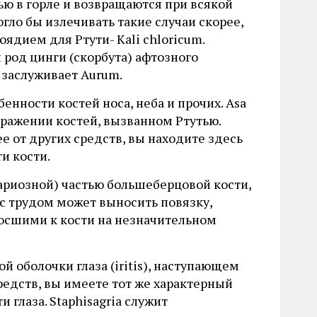
ю в горле и возвращаются при всякой
огло бы излечивать такие случаи скорее,
ядием для Ртути- Kali chloricum.
род цинги (скорбута) афтозного
 заслуживает Aurum.
нности костей носа, неба и прочих. Asa
поражении костей, вызванном Ртутью.
е от других средств, вы находите здесь
и кости.
ариозной) частью большеберцовой кости,
с трудом может выносить повязку,
росшими к кости на незначительном
й оболочки глаза (iritis), наступающем
средств, вы имеете тот же характерный
глаза. Staphisagria служит