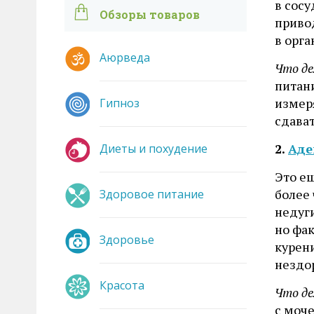
в сосу
Обзоры товаров
приво
в орга
Аюрведа
Что де
питани
измер
Гипноз
сдават
2.
Аде
Диеты и похудение
Это е
более 
Здоровое питание
недуг
но фа
Здоровье
курен
нездо
Красота
Что де
с моч