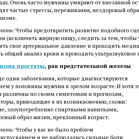
дах. Очень часто мужчины умирают от внезапной ос
дят частые стрессы, переживания, нездоровый обра
низме.
лать:
Чтобы предотвратить развитие подобного сце
и (исключить жирную пищу, следить за тем, чтобы 
ять свое артериальное давление и проходить медиц
ь общий анализ крови и проводить ультразвуковое 
нома простаты
, рак предстательной железы
ще одни заболевания, которые диагностируются
чем у половины мужчин в зрелом возрасте. И хотя э
и различны по своим симптомам и прогнозам,
кторы, приводящие к их возникновению, схожи:
ие, злоупотребление спиртными напитками,
ровый образ жизни, преклонный возраст.
лать:
Чтобы у вас не было проблем
еиспусканием и не наблюдались сильные боли