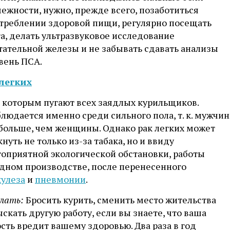
ежности, нужно, прежде всего, позаботиться
отреблении здоровой пищи, регулярно посещать
а, делать ультразвуковое исследование
тательной железы и не забывать сдавать анализы
вень ПСА.
 легких
, которым пугают всех заядлых курильщиков.
людается именно среди сильного пола, т. к. мужчи
 больше, чем женщины. Однако рак легких может
нуть не только из-за табака, но и ввиду
гоприятной экологической обстановки, работы
едном производстве, после перенесенного
кулеза
и
пневмонии
.
лать:
Бросить курить, сменить место жительства
скать другую работу, если вы знаете, что ваша
сть вредит вашему здоровью. Два раза в год