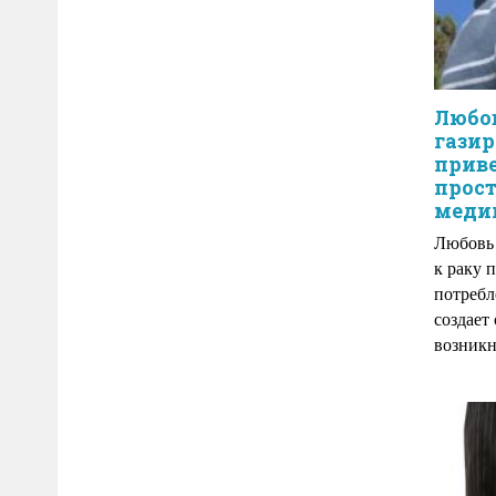
Любов
газир
приве
прос
меди
Любовь 
к раку 
потребл
создает
возникн