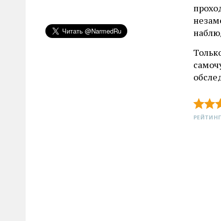
прохо
незаме
наблю
Только
самоч
обсле
РЕЙТИНГ