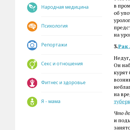
в пром
Народная медицина
об уп
уролог
Психология
предс
на уро
Репортажи
3.
Рак
Недуг
Секс и отношения
Он наб
курят
возник
Фитнес и здоровье
небла
на вр
тубер
Я - мама
Что де
и поды
занято