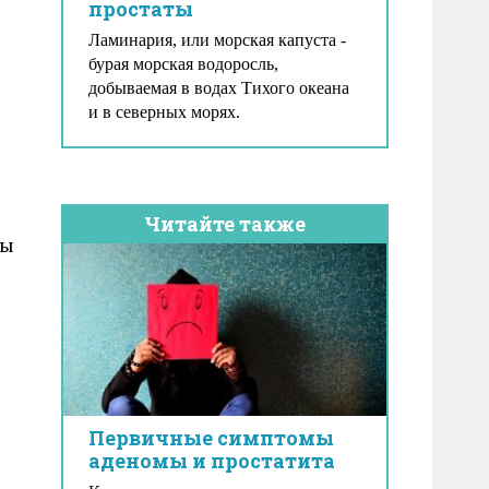
простаты
Ламинария, или морская капуста -
бурая морская водоросль,
добываемая в водах Тихого океана
и в северных морях.
Читайте также
ны
Первичные симптомы
аденомы и простатита