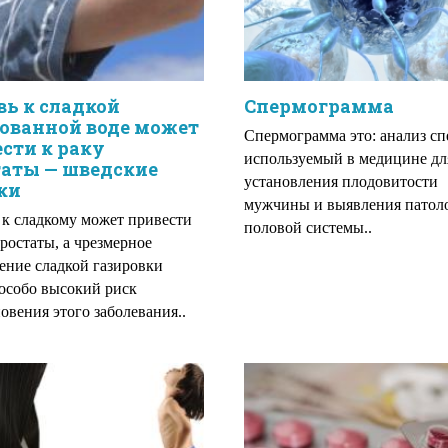
ь к сладкой
Спермограмма
ованной воде может
Спермограмма это: анализ с
сти к раку
используемый в медицине дл
таты — шведские
установления плодовитости
ки
мужчины и выявления патол
к сладкому может привести
половой системы..
простаты, а чрезмерное
ение сладкой газировки
 особо высокий риск
овения этого заболевания..