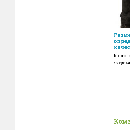
Разм
опред
качес
К инте
америка
Ком