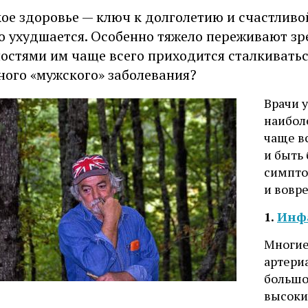
ое здоровье — ключ к долголетию и счастливо
о ухудшается. Особенно тяжело переживают зр
остями им чаще всего приходится сталкиватьс
ного «мужского» заболевания?
Врачи у
наибол
чаще вс
и быть 
симпто
и вовре
1.
Инф
Многие
артери
большо
высоки