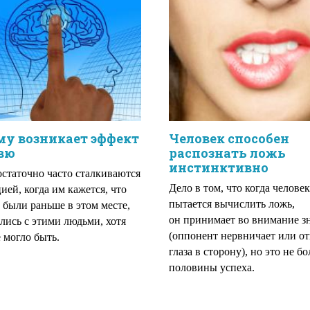
у возникает эффект
Человек способен
вю
распознать ложь
инстинктивно
статочно часто сталкиваются
Дело в том, что когда человек
цией, когда им кажется, что
пытается вычислить ложь,
 были раньше в этом месте,
он принимает во внимание з
лись с этими людьми, хотя
(оппонент нервничает или о
е могло быть.
глаза в сторону), но это не бо
половины успеха.