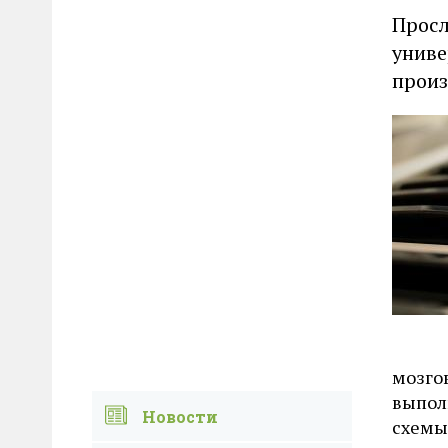
Просл
униве
произ
мозгов
выпол
Новости
схемы