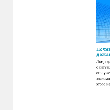
Почем
дежа
Люди до
с ситуа
они уже
знакоми
этого н