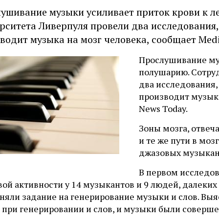
ушивание музыки усиливает приток крови к 
рситета Ливерпуля провели два исследования
водит музыка на мозг человека, сообщает Medi
Прослушивание му
полушарию. Сотру
два исследования,
производит музыка
News Today.
Зоны мозга, отвеч
и те же пути в моз
джазовых музыкан
В первом исследо
ой активности у 14 музыкантов и 9 людей, далеких 
няли задание на генерирование музыки и слов. Выя
 при генерировании и слов, и музыки были соверш