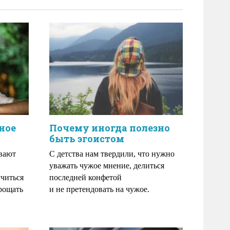
ное
Почему иногда полезно
быть эгоистом
вают
С детства нам твердили, что нужно
уважать чужое мнение, делиться
читься
последней конфетой
прощать
и не претендовать на чужое.