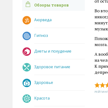
от ост
Обзоры товаров
Во вто
никогд
Аюрведа
минут
музык
Гипноз
Похож
мозга.
Диеты и похудение
А вооб
на чел
К при
Здоровое питание
депрес
Здоровье
РЕЙТИНГ
Красота