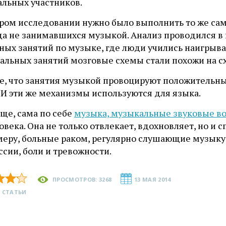
альных участников.
ром исследовании нужно было выполнить то же само
а не занимавшихся музыкой. Анализ проводился в н
ных занятий по музыке, где люди учились наигрыва
альных занятий мозговые схемы стали похожи на сх
е, что занятия музыкой провоцируют положительн
 И эти же механизмы используются для языка.
ще, сама по себе
музыка, музыкальные звуковые в
овека. Она не только отвлекает, вдохновляет, но 
меру, больные раком, регулярно слушающие музык
сии, боли и тревожности.
ПРОСМОТРОВ: 3268
13 МАЯ 2014
 СТАТЬИ