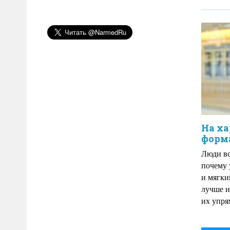
На ха
форм
Люди вс
почему 
и мягки
лучше и
их упря