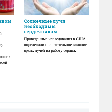
ивном
Солнечные лучи
необходимы
сердечникам
й
Проведенные исследования в США
определили положительное влияние
то
ярких лучей на работу сердца.
ляющих
воей