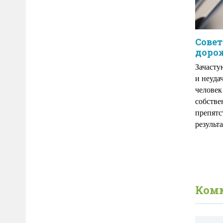
Совет
доро
Зачасту
и неуда
человек
собстве
препятс
результа
Ком