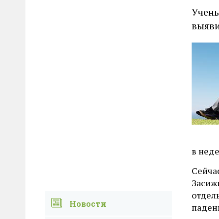
Учены
выяви
в неде
Сейча
Засиж
отделы
Новости
паден