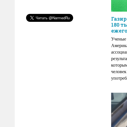
Газир
180 т
ежег
Ученые 
Америка
ассоциа
результ
которым
человек
употреб