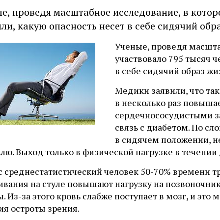
е, проведя масштабное исследование, в котор
ли, какую опасность несет в себе сидячий обр
Ученые, проведя масшта
участвовало 795 тысяч ч
в себе сидячий образ жи
Медики заявили, что та
в несколько раз повыша
сердечнососудистыми з
связь с диабетом. По сл
в сидячем положении, не
лю. Выход только в физической нагрузке в течении 
с среднестатистический человек 50-70% времени тр
ивания на стуле повышают нагрузку на позвоночни
. Из-за этого кровь слабже поступает в мозг, и это
ия остроты зрения.