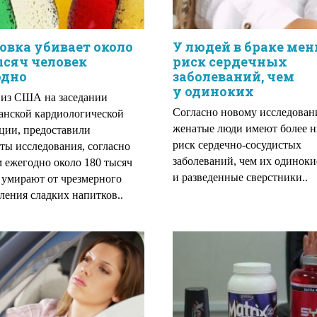
овка убивает около
У людей в браке ме
ысяч человек
риск сердечных
одно
заболеваний, чем
у одиноких
из США на заседании
Согласно новому исследован
нской кардиологической
женатые люди имеют более 
ции, предоставили
риск сердечно-сосудистых
аты исследования, согласно
заболеваний, чем их одиноки
 ежегодно около 180 тысяч
и разведенные сверстники..
 умирают от чрезмерного
ления сладких напитков..