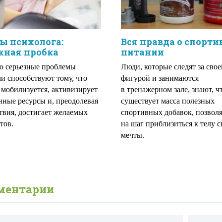
ы психолога:
Вся правда о спорт
жная пробка
питании
ю серьезные проблемы
Люди, которые следят за свое
чи способствуют тому, что
фигурой и занимаются
 мобилизуется, активизирует
в тренажерном зале, знают, ч
нные ресурсы и, преодолевая
существует масса полезных
твия, достигает желаемых
спортивных добавок, позво
тов.
на шаг приблизиться к телу с
мечты.
ментарии