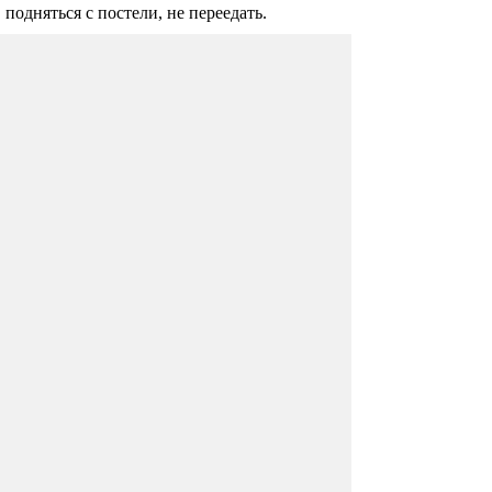
подняться с постели, не переедать.
Тренировки повышают
уровень интеллекта
Оказывается, что регулярные физические
нагрузки могут практически вдвое
увеличить показатели интеллекта
человека — заявили канадские ученые.