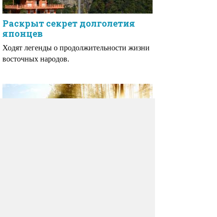
Раскрыт секрет долголетия
японцев
Ходят легенды о продолжительности жизни
восточных народов.
Дендротерапия, или лечение
деревьями
11 апреля (29 марта по старому стилю)
на Руси отмечалось берещение - день