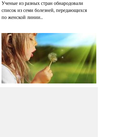
Ученые из разных стран обнародовали
список из семи болезней, передающихся
по женской линии..
Причина синдрома внезапной
младенческой смерти
обнаружена
Более 60 лет ученые пытались разгадать
тайну внезапной младенческой смерти.