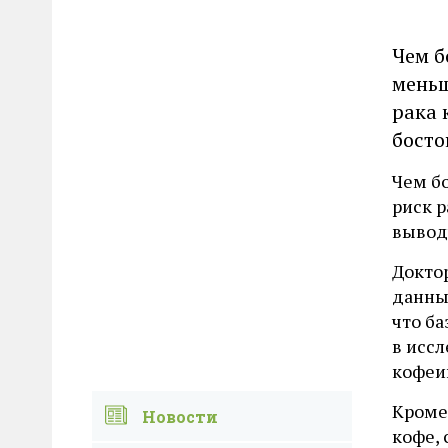
Чем б
меньш
рака 
босто
Чем б
риск р
вывод
Докто
данны
что ба
в иссл
кофеин
Кроме
Новости
кофе, 