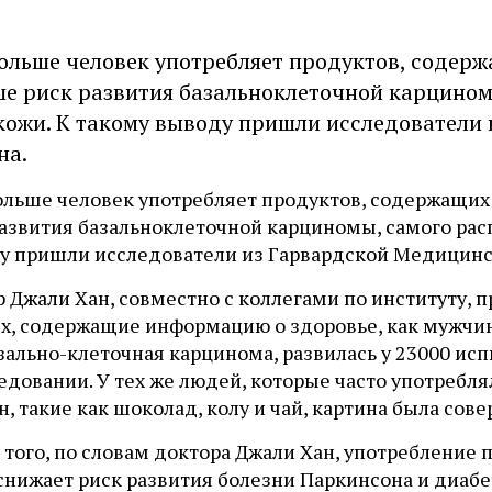
ольше человек употребляет продуктов, содерж
е риск развития базальноклеточной карцином
кожи. К такому выводу пришли исследователи
на.
ольше человек употребляет продуктов, содержащих 
азвития базальноклеточной карциномы, самого расп
у пришли исследователи из Гарвардской Медицинс
р Джали Хан, совместно с коллегами по институту,
х, содержащие информацию о здоровье, как мужчин,
зально-клеточная карцинома, развилась у 23000 ис
едовании. У тех же людей, которые часто употребл
, такие как шоколад, колу и чай, картина была сов
 того, по словам доктора Джали Хан, употребление
снижает риск развития болезни Паркинсона и диабе