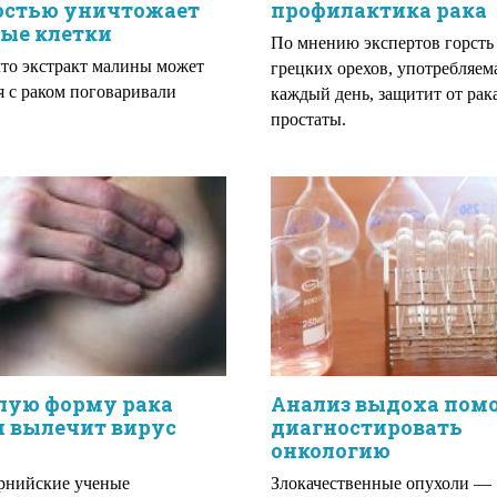
остью уничтожает
профилактика рака
вые клетки
По мнению экспертов горсть
что экстракт малины может
грецких орехов, употребляем
я с раком поговаривали
каждый день, защитит от рак
простаты.
лую форму рака
Анализ выдоха пом
и вылечит вирус
диагностировать
онкологию
рнийские ученые
Злокачественные опухоли —