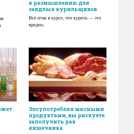
к размышлению для
заядлых курильщиков
Все итак в курсе, что курить — это
ая
вредно.
а
ожет
Злоупотребляя мясными
продуктами, вы рискуете
заполучить рак
кишечника