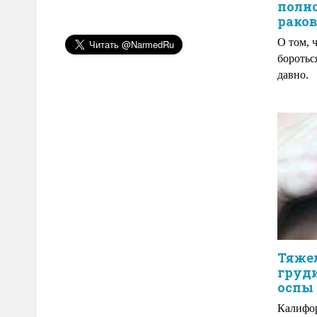
полн
рако
О том, 
боротьс
давно.
Тяже
груд
оспы
Калифо