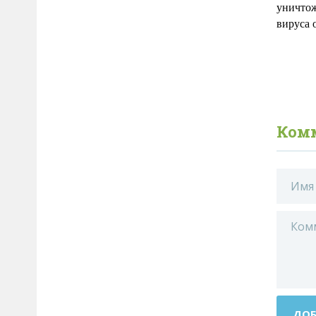
уничтож
вируса 
Ком
ДОБ