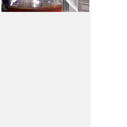
Грибы в стакане
Обычно грибы растут в лесу, но эту
полезную троицу можно разводить дома.
Комментарии (1)