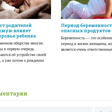
ст родителей
Период беременности
ямую влияет
опасных продуктов
оровье ребенка
Беременность — это особен
менном обществе многие
период в жизни женщины, к
 в первую очередь
является очень ответственны
аются об устройстве своей
, а уже потом о рождении
ментарии