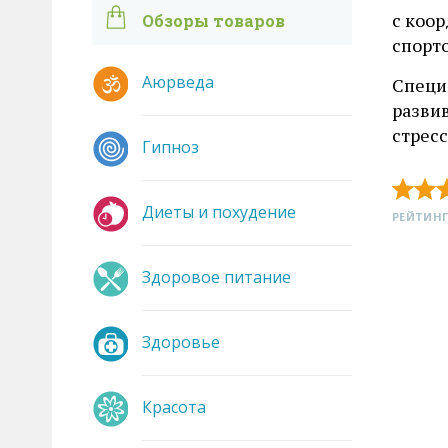
с коо
Обзоры товаров
спорто
Аюрведа
Специа
развив
стресс
Гипноз
Диеты и похудение
РЕЙТИНГ
Здоровое питание
Здоровье
Красота