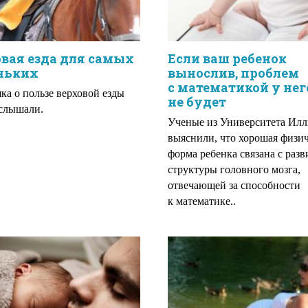
вая езда для самых
Если ваш ребенок
ньких
вынослив, проблем
с математикой у нег
ка о пользе верховой езды
не будет
слышали.
Ученые из Университета Ил
выяснили, что хорошая физи
форма ребенка связана с раз
структуры головного мозга,
отвечающей за способности
к математике..