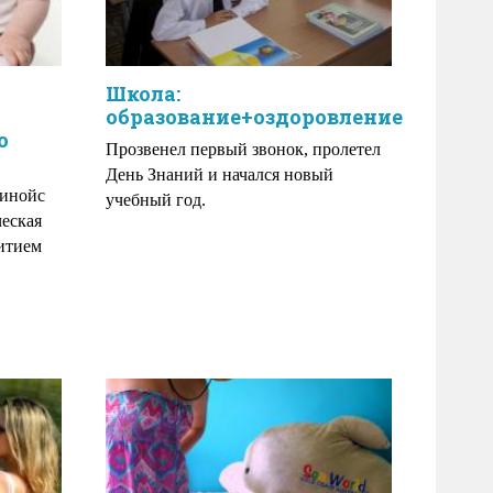
Школа:
образование+оздоровление
о
Прозвенел первый звонок, пролетел
День Знаний и начался новый
линойс
учебный год.
ческая
витием