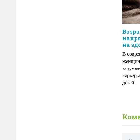
Возра
напр
на зд
В совре
женщины
задумыв
карьеры
детей.
Ком