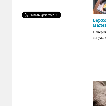
Верхо
мале
Наверня
вы уже 