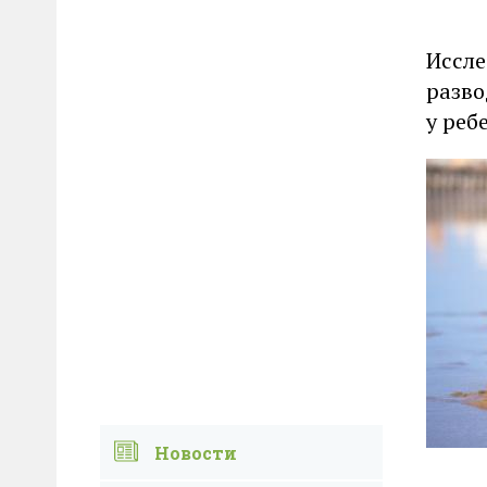
Иссле
разво
у реб
Новости