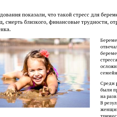
дования показали, что такой стресс для бере
д, смерть близкого, финансовые трудности, 
енка.
Береме
отвечал
береме
стресс
осложн
семейн
Среди 
были п
на разв
В резул
женщин
тримес