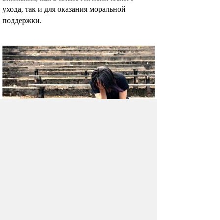
ухода, так и для оказания моральной
поддержки.
Проблемы женской
инконтиненции (недержания
мочи)
Инконтиненция — это заболевание, при
котором происходит непроизвольное
опорожнение мочевого пузыря у женщин.