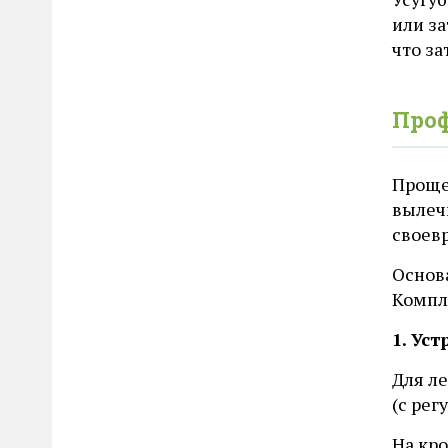
или з
что з
Проф
Проще
вылеч
своев
Основ
Компл
1. Ус
Для л
(с ре
На кр