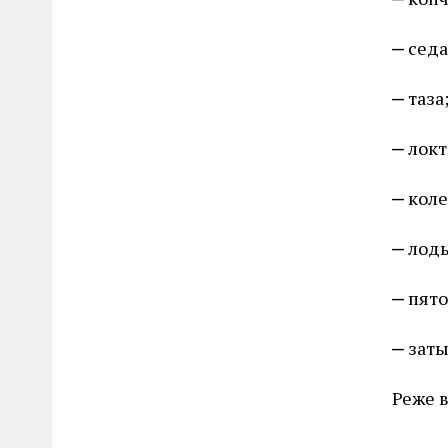
сед
таза
локт
коле
лод
пято
заты
Реже в