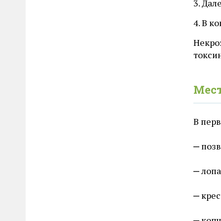
3. Дал
4. В к
Некро
токсин
Мес
В перв
позв
лопа
крес
копч