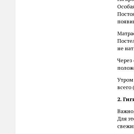
Особая
Постоя
появи
Матрас
Посте
не нат
Через
положе
Утром 
всего
2. Ги
Важно,
Для э
свежи