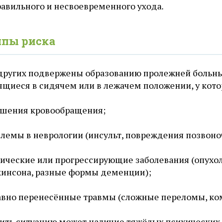
авильного и несвоевременного ухода.
пы риска
других подвержены образованию пролежней больны
ящиеся в сидячем или в лежачем положении, у кото
ушения кровообращения;
лемы в неврологии (инсульт, повреждения позвоноч
ические или прогрессирующие заболевания (опухол
инсона, разные формы деменции);
вно перенесённые травмы (сложные переломы, ком
бить ситуацию может наличие тяжёлых психических