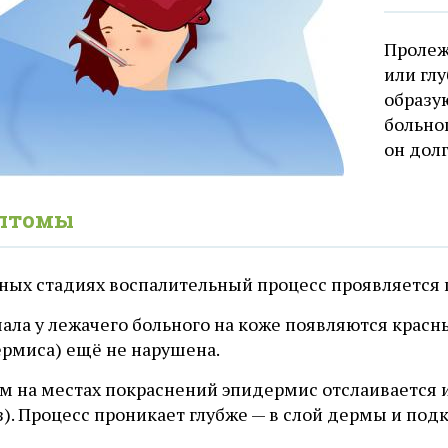
Пролеж
или гл
образу
больног
он долг
птомы
зных стадиях воспалительный процесс проявляется 
чала у лежачего больного на коже появляются красн
ермиса) ещё не нарушена.
тем на местах покраснений эпидермис отслаивается
). Процесс проникает глубже — в слой дермы и под