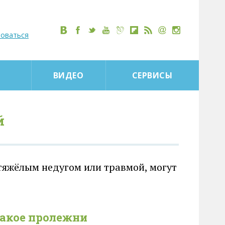
роваться
ВИДЕО
СЕРВИСЫ
й
тяжёлым недугом или травмой, могут
такое пролежни