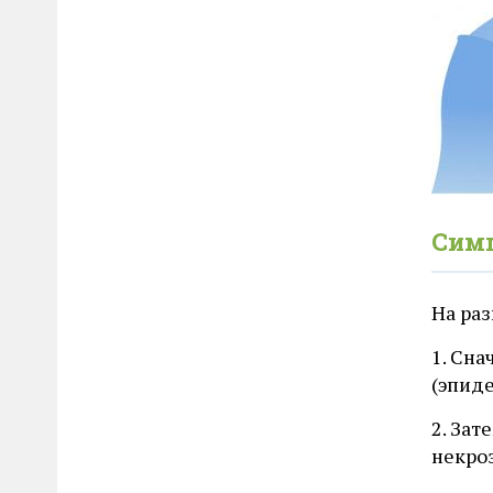
Сим
На ра
1. Сна
(эпид
2. За
некроз