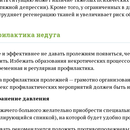
атяжной депрессии). Кроме того, у ограниченных в
атрудняет регенерацию тканей и увеличивает риск 
илактика недуга
 и эффективнее не давать пролежням появиться, че
ить. Избежать образования некротических процессо
ременная и регулярная профилактика.
а профилактики пролежней — грамотно организован
екс профилактических мероприятий должен быть н
транение давления
ежачего больного желательно приобрести специаль
гулирующийся спинкой), на которой будет удобно п
овать рекомендуется положить противопролежневы