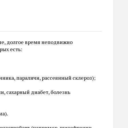
е, долгое время неподвижно
рых есть:
ника, параличи, рассеянный склероз);
и, сахарный диабет, болезнь
а).
 расстройств (например, шизофрении