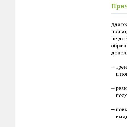
При
Длител
приво
не дос
образ
допол
тре
и по
резк
подс
повы
выде