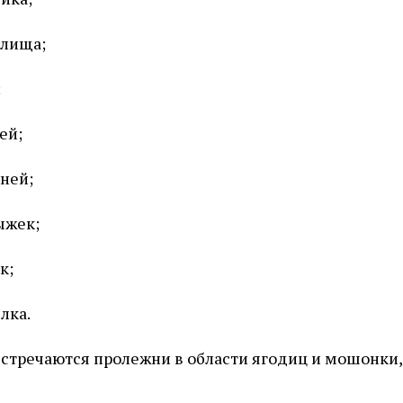
алища;
;
ей;
ней;
ыжек;
к;
лка.
стречаются пролежни в области ягодиц и мошонки, 