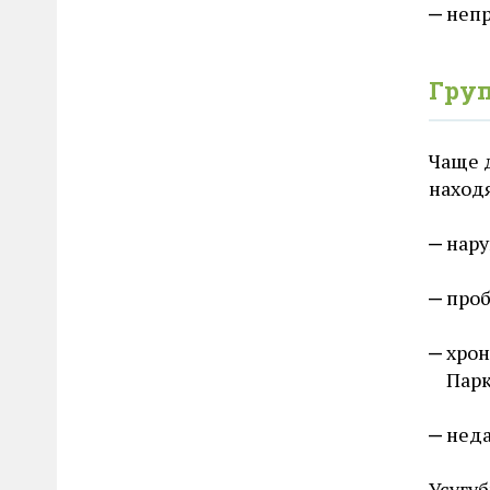
непр
Груп
Чаще 
наход
нар
проб
хрон
Парк
неда
Усугу