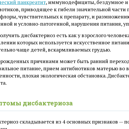
ческий панкреатит
, иммунодефициты, бездумное и
иотиков, приводящее к гибели значительной части
лоры, чувствительных к препарату, и размножению 
нной и условно-патогенной, нарушения питания, уп
олучить дисбактериоз есть как у взрослого человека,
млении которых используется искусственное питан
тельно чаще детей, вскармливаемых грудью.
орожденных причинами может быть ранний переход
вильное питание, прием антибиотиков матерью во 
нности, плохая экологическая обстановка. Дисбакт
та.
птомы дисбактериоза
териоз складывается из 4 основных признаков — по
мии.