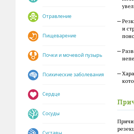
увел
Отравление
Резк
и ст
Пищеварение
поно
Разв
Почки и мочевой пузырь
непе
Хара
Психические заболевания
кото
Сердце
Прич
Сосуды
Причи
резек
Суставы