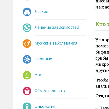
дисба
и их 
Легкие
Кто 
Лечение зависимостей
У здо
Мужские заболевания
помог
бифидо
грибы 
Нервные
микро
других
Нос
Чтобы
анали
Обмен веществ
Стади
Онкология
Незн