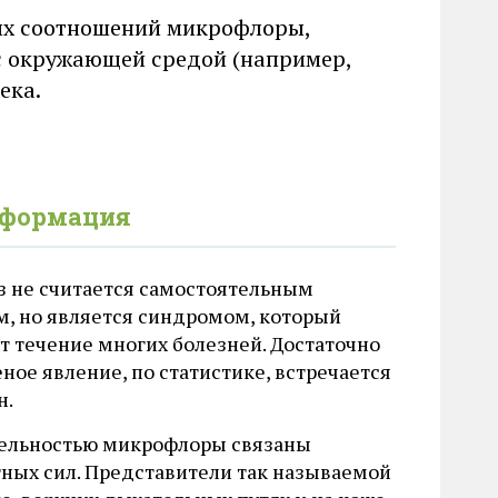
ных соотношений микрофлоры,
с окружающей средой (например,
ека.
нформация
з не считается самостоятельным
м, но является синдромом, который
 течение многих болезней. Достаточно
ное явление, по статистике, встречается
н.
ельностью микрофлоры связаны
тных сил. Представители так называемой