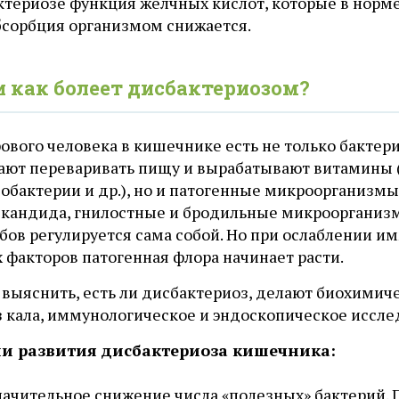
ктериозе функция желчных кислот, которые в норм
абсорбция организмом снижается.
и как болеет дисбактериозом?
рового человека в кишечнике есть не только бакте
ают переваривать пищу и вырабатывают витамины 
бактерии и др.), но и патогенные микроорганизмы 
кандида, гнилостные и бродильные микроорганизмы 
бов регулируется сама собой. Но при ослаблении 
 факторов патогенная флора начинает расти.
 выяснить, есть ли дисбактериоз, делают биохимич
з кала, иммунологическое и эндоскопическое иссле
и развития дисбактериоза кишечника:
ачительное снижение числа «полезных» бактерий.