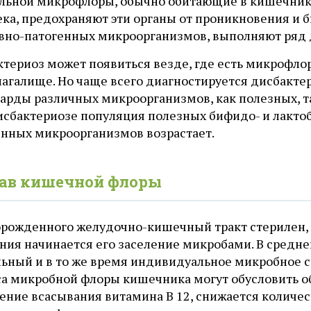
льной микрофлоры, обычно обитающие в кишечнике,
ека, предохраняют эти органы от проникновения и
овно-патогенных микроорганизмов, выполняют ряд 
териоз может появиться везде, где есть микрофлора
влагалище. Но чаще всего диагностируется дисбакт
арды различных микроорганизмов, как полезных, та
исбактериозе популяция полезных бифидо- и лактоб
енных микроорганизмов возрастает.
ав кишечной флоры
орожденного желудочно-кишечный тракт стерилен, и
ния начинается его заселение микробами. В средне
льный и в то же время индивидуальное микробное 
са микробной флоры кишечника могут обусловить об
ение всасывания витамина В 12, снижается количес