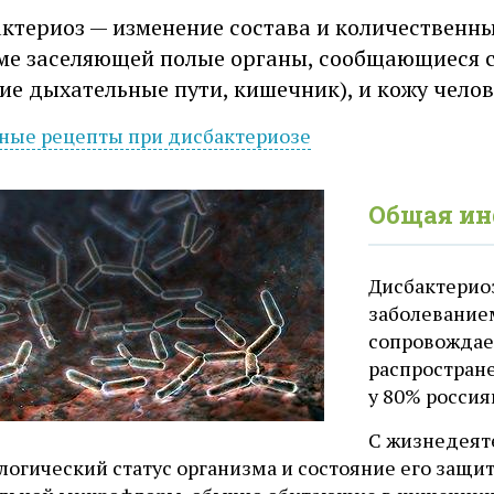
ктериоз — изменение состава и количествен
ме заселяющей полые органы, сообщающиеся 
ие дыхательные пути, кишечник), и кожу челов
ные рецепты при
дисбактериозе
Общая и
Дисбактерио
заболевание
сопровождает
распростране
у 80% россия
С жизнедеят
логический статус организма и состояние его защи