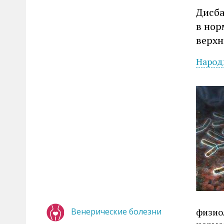
Дисба
в нор
верхн
Народ
Венерические болезни
физио