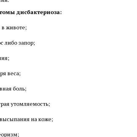
томы дисбактериоза:
 в животе;
с либо запор;
ия;
ря веса;
вная боль;
рая утомляемость;
 высыпания на коже;
еоризм;