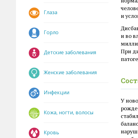
норма
челов
Глаза
и усл
Дисбак
Горло
и во 
милли
При д
Детские заболевания
патог
Женские заболевания
Сост
Инфекции
У нов
рожде
Кожа, ногти, волосы
стаби
балан
наруш
Кровь