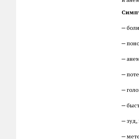
Симп
боли
поно
анем
поте
голо
быст
зуд,
мет