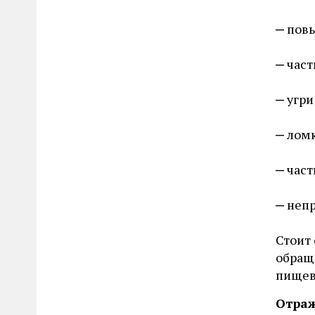
повы
част
угри
ломк
част
непр
Стоит
обращ
пищев
Отраж