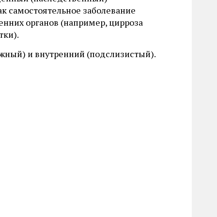
к самостоятельное заболевание
енних органов (например, цирроза
тки).
жный) и внутренний (подслизистый).