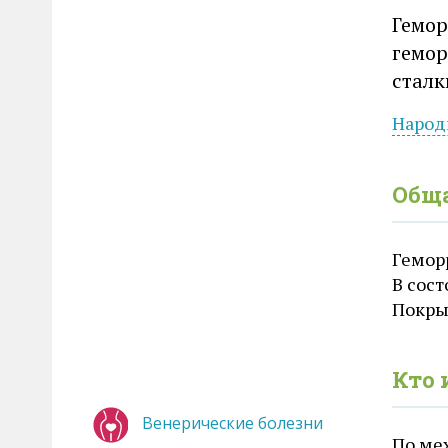
Гемор
гемор
сталк
Народ
Общ
Гемор
В сост
Покры
Кто 
Венерические болезни
По ме