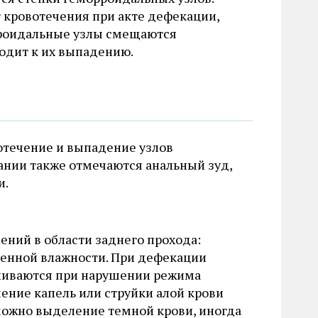
 кровотечения при акте дефекации,
орроидальные узлы смещаются
водит к их выпадению.
отечение и выпадение узлов
вании также отмечаются анальный зуд,
и.
ний в области заднего прохода:
шенной влажности. При дефекации
иливаются при нарушении режима
ение капель или струйки алой крови
зможно выделение темной крови, иногда