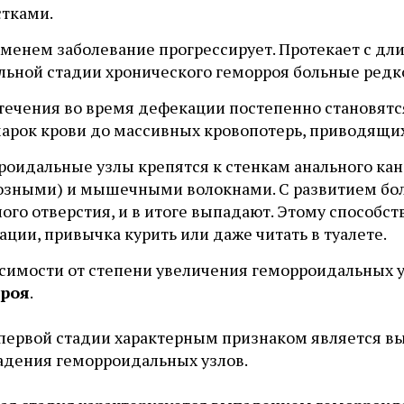
стками.
еменем заболевание прогрессирует. Протекает с д
альной стадии хронического геморроя больные редк
течения во время дефекации постепенно становятс
марок крови до массивных кровопотерь, приводящи
роидальные узлы крепятся к стенкам анального ка
озными) и мышечными волокнами. С развитием бол
ого отверстия, и в итоге выпадают. Этому способс
ции, привычка курить или даже читать в туалете.
исимости от степени увеличения геморроидальных 
роя
.
первой стадии характерным признаком является вы
дения геморроидальных узлов.