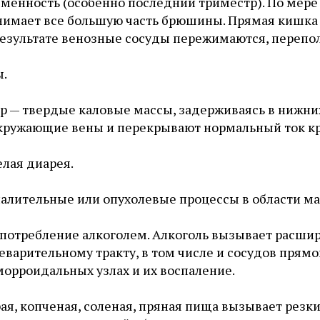
менность (особенно последний триместр). По мере
нимает все большую часть брюшины. Прямая кишка 
результате венозные сосуды пережимаются, перепо
.
р — твердые каловые массы, задерживаясь в нижни
кружающие вены и перекрывают нормальный ток кр
лая диарея.
алительные или опухолевые процессы в области мал
потребление алкоголем. Алкоголь вызывает расшир
варительному тракту, в том числе и сосудов прямо
морроидальных узлах и их воспаление.
ая, копченая, соленая, пряная пища вызывает резк