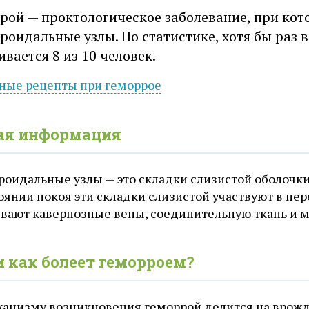
рой — проктологическое заболевание, при ко
роидальные узлы. По статистике, хотя бы раз 
ивается 8 из 10 человек.
ные рецепты при
геморрое
ая информация
роидальные узлы — это складки слизистой оболочки
оянии покоя эти складки слизистой участвуют в пе
вают кавернозные вены, соединительную ткань и 
и как болеет геморроем?
ханизму возникновения геморрой делится на врож