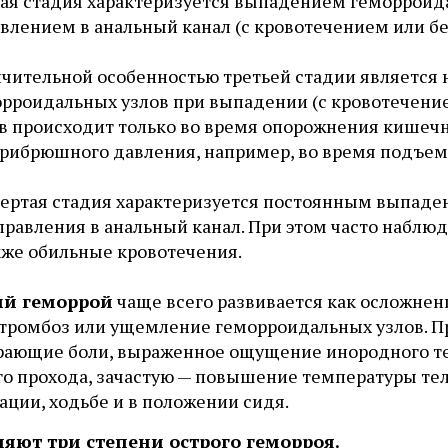
ая стадия характеризуется выпадением геморроид
влением в анальный канал (с кровотечением или без
чительной особенностью третьей стадии является 
рроидальных узлов при выпадении (с кровотечение
в происходит только во время опорожнения кишеч
рибрюшного давления, например, во время подъем
ертая стадия характеризуется постоянным выпаде
правления в анальный канал. При этом часто наблюд
кже обильные кровотечения.
ый геморрой
чаще всего развивается как осложнен
 тромбоз или ущемление геморроидальных узлов. П
рающие боли, выраженное ощущение инородного тел
го прохода, зачастую — повышение температуры те
ции, ходьбе и в положении сидя.
яют три степени острого геморроя.