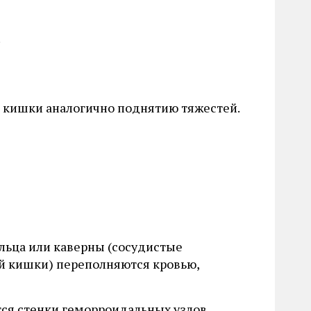
.
 кишки аналогично поднятию тяжестей.
ельца или каверны (сосудистые
ой кишки) переполняются кровью,
ся стенки геморроидальных узлов.