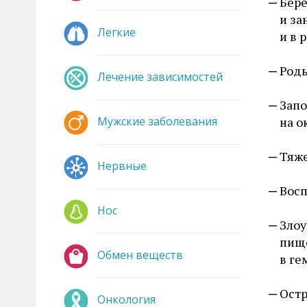
Бере
и за
Легкие
и в 
Роды
Лечение зависимостей
Запо
Мужские заболевания
на о
Тяже
Нервные
Восп
Нос
Злоу
пище
Обмен веществ
в ге
Остр
Онкология