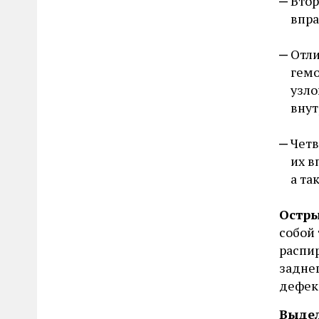
Втор
впра
Отли
гемо
узло
внут
Четв
их в
а та
Остр
собой
распи
задне
дефека
Выдел