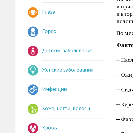
и при
Глаза
и вто
печен
Горло
По ме
Факто
Детские заболевания
Насл
Женские заболевания
Ожи
Инфекции
Сидя
Куре
Кожа, ногти, волосы
Физи
Кровь