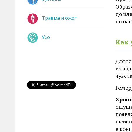
Образ
до ил
Травма и ожог
по нап
Ухо
Как 
Для г
из зад
чувст
Гемор
Хрони
ощуще
появл
питан
в кон