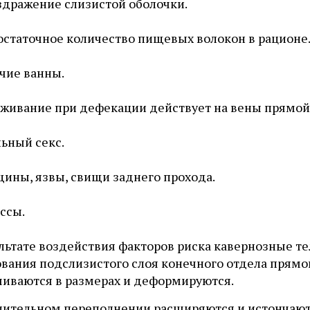
здражение слизистой оболочки.
статочное количество пищевых волокон в рационе
чие ванны.
живание при дефекации действует на вены прямой
ьный секс.
ины, язвы, свищи заднего прохода.
ссы.
ультате воздействия факторов риска кавернозные т
ования подслизистого слоя конечного отдела прям
чиваются в размерах и деформируются.
лительном переполнении расширяются и истончают