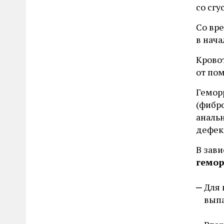
со сгу
Со вр
в нач
Крово
от по
Гемор
(фибр
анальн
дефека
В зав
гемор
Для 
выпа