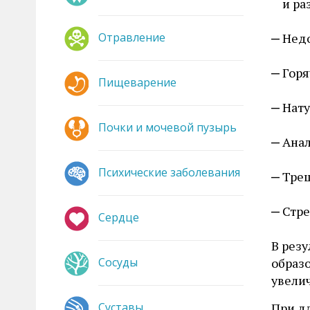
и ра
Отравление
Недо
Горя
Пищеварение
Нату
Почки и мочевой пузырь
Анал
Психические заболевания
Трещ
Стре
Сердце
В рез
Сосуды
образ
увели
Суставы
При д