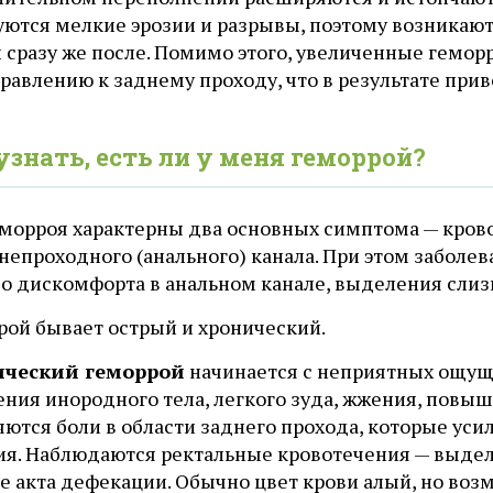
уются мелкие эрозии и разрывы, поэтому возникают
и сразу же после. Помимо этого, увеличенные гем
равлению к заднему проходу, что в результате при
узнать, есть ли у меня геморрой?
еморроя характерны два основных симптома — кров
непроходного (анального) канала. При этом заболе
во дискомфорта в анальном канале, выделения слиз
рой бывает острый и хронический.
ческий геморрой
начинается с неприятных ощуще
ния инородного тела, легкого зуда, жжения, повы
яются боли в области заднего прохода, которые ус
ия. Наблюдаются ректальные кровотечения — выдел
це акта дефекации. Обычно цвет крови алый, но во