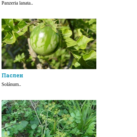
Panzeria lanata..
Паслен
Solánum..