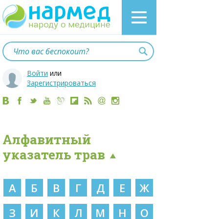
Войти
или
Зарегистрироваться
Алфавитный
указатель трав
А
Б
В
Г
Д
Е
Ж
З
И
К
Л
М
Н
О