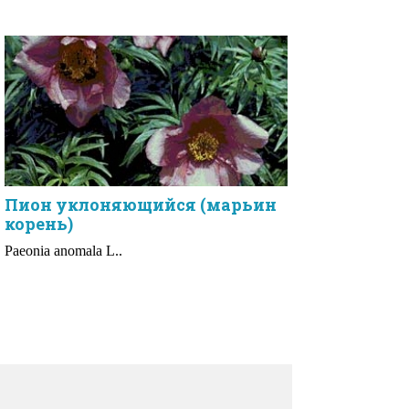
Пион уклоняющийся (марьин
корень)
Paeonia anomala L..