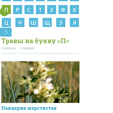
П
Р
С
Т
У
Ф
Х
Ц
Ч
Ш
Щ
Э
Я
Травы на букву «П»
›
ГЛАВНАЯ
ТРАВНИК
Панцерия шерстистая