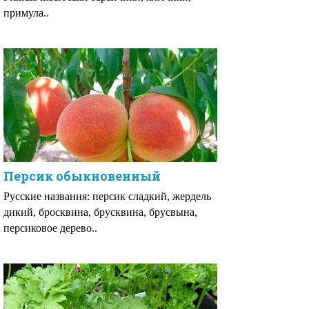
примула..
Персик обыкновенный
Русские названия: персик сладкий, жердель
дикий, бросквина, брусквина, брусвына,
персиковое дерево..